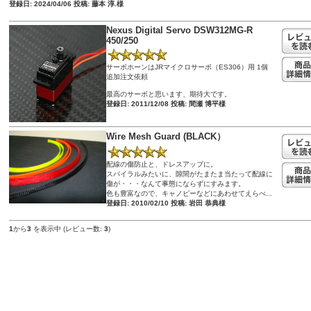
登録日: 2024/04/06 投稿: 藤本 淳.様
Nexus Digital Servo DSW312MG-R
450/250
サーボホーンはJRマイクロサーボ（ES306）用 1個
追加注文依頼
最高のサーボと思います、期待大です。
登録日: 2011/12/08 投稿: 間瀬 博平様
Wire Mesh Guard (BLACK）
配線の傷防止と、ドレスアップに。
スパイラルみたいに、隙間がたまたま当たって配線に
傷が・・・なんて事態にならずにすみます。
色も豊富なので、キャノピーなどにあわせてえらべ...
登録日: 2010/02/10 投稿: 岩田 恭典様
1
から
3
を表示中 (レビュー数:
3
)