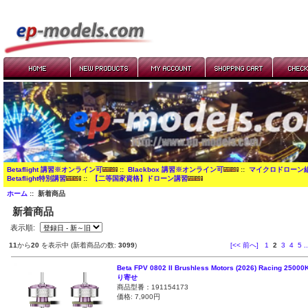
Betaflight 講習※オンライン可
::
Blackbox 講習※オンライン可
::
マイクロドローン
Betaflight特別講習
::
【二等国家資格】ドローン講習
ホーム
:: 新着商品
新着商品
表示順:
11
から
20
を表示中 (新着商品の数:
3099
)
[<< 前へ]
1
2
3
4
5
..
Beta FPV 0802 II Brushless Motors (2026) Racing 250
り寄せ
商品型番：191154173
価格:
7,900円