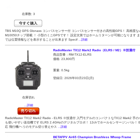
在庫数: 3
TBS M10Q GPS Glonass コンパスセンサー付 コンパスセンサー付きの高性能GPS！ 高精度なubl
M10050チップ搭載 ！ 小型のミニGPSです！ 設定次第ではホームリターンが可能になります ま
では位置情報などを表示することが出来ます Specif
...詳細
RadioMaster TX12 Mark2 Radio（ELRS / M2）※技適付
商品型番：RM-TX12-ELRS
価格:
23,800円
重量: 0.5kg
登録日: 2026年03月23日(月)
在庫切れ
...詳細
RadioMaster TX12 Mark2 Radio - ELRS ※技適付 入門モデルのコンパクトなTX12 Mark2 
も使いやすい送信機です ELRS 2.4GHzのデジタルプロポ！ 12chでホールセンサージンバル！ E
応 飛行機/ヘリのモデル切り替えやス
...詳細
BETAFPV Air65 Champion Brushless Whoop Frame