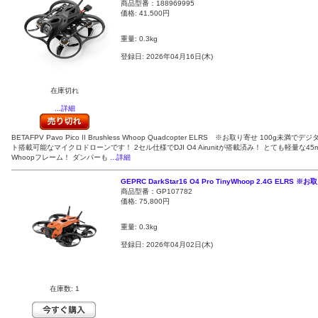
商品型番：188969995
価格:
41,500円
重量: 0.3kg
登録日: 2026年04月16日(木)
在庫切れ
...詳細
BETAFPV Pavo Pico II Brushless Whoop Quadcopter ELRS ※お取り寄せ 100g未満で
ト搭載可能なマイクロドローンです！ 2セル仕様でDJI O4 Airunitが搭載済み！ とても軽量な4
Whoopフレーム！ ダンパーも
...詳細
GEPRC DarkStar16 O4 Pro TinyWhoop 2.4G ELRS ※
商品型番：GP107782
価格:
75,800円
重量: 0.3kg
登録日: 2026年04月02日(木)
在庫数: 1