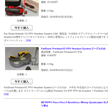
価格:
25,000円
重量: 0.5kg
登録日: 2026年04月23日(木)
在庫数: 1
Fat Shark Attitude V4 FPV Headset System 10th 限定品 ※USED ※アンテナとバッテリーは
Sharkの10周年アニバーサリーモデル！ DVRと専用のレッドフェイスプレートの限定仕様です 
ダイバーシティレ
...詳細
FatShark PredatorV2 FPV Headset Systemゴーグルの
商品型番：FatShark PredatorV2 中古
価格:
8,800円
重量: 0.5kg
登録日: 2026年04月21日(火)
在庫数: 1
FatShark PredatorV2 FPV Headset Systemゴーグルのみ ※中古 中古品のゴーグルのみと
ースは付属します ※ストラップベルトは新品 Predator V2 RTF FPV kit includes: • Predator VG
詳細
BETAFPV Pavo Pico II Brushless Whoop Quadcopter
り寄せ