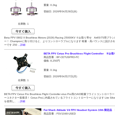
重量: 0.2kg
登録日: 2026年04月29日(水)
在庫数: 1
Beta FPV 0802 II Brushless Motors (2026) Racing 25000KV ※お取り寄せ Air65/75用
ー！ Championに取り付けると、よりコントローラブルになります 軽量・高バランスに設計さ
ーです 250
...詳細
BETA FPV Cetus Pro Brushless Flight Controller ※
商品型番：BF-CETUSPRO-FC
価格:
8,250円
重量: 0.1kg
登録日: 2026年04月27日(月)
在庫数: 1
BETA FPV Cetus Pro Brushless Flight Controller etus Pro用のAIO軽量フライトコントロー
ーコネクター装着済！ Cetus Proに内蔵されているフライトコントローラーになります Lite Silv
を使用し、
...詳細
Fat Shark Attitude V4 FPV Headset System 10th 限定
商品型番：FSV1048-USED