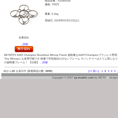
商品型番：01090036
価格:
795円
重量: 0.2kg
登録日: 2026年03月21日(土)
在庫切れ
...詳細
BETAFPV Air65 Champion Brushless Whoop Frame 超軽量なAir65?Championブラシレ
Tiny Whoopにも使用可能です 軽量で空気抵抗の少ないフレーム ※バッテリーはスリム型になります
の超軽量フレーム！ 【仕様】
...詳細
11
から
20
を表示中 (新着商品の数:
3099
)
[<< 前へ]
1
2
3
4
5
..
Copyright © 2007
ep-models.com
by MOTO designed