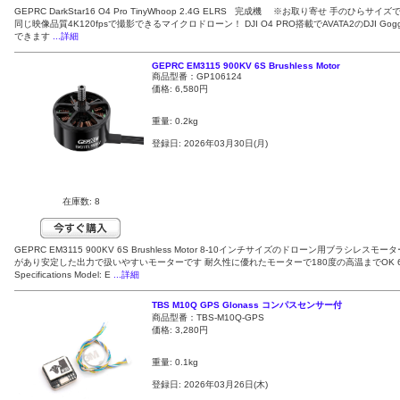
GEPRC DarkStar16 O4 Pro TinyWhoop 2.4G ELRS 完成機 ※お取り寄せ 手のひらサイズで
同じ映像品質4K120fpsで撮影できるマイクロドローン！ DJI O4 PRO搭載でAVATA2のDJI Gog
できます
...詳細
GEPRC EM3115 900KV 6S Brushless Motor
商品型番：GP106124
価格:
6,580円
重量: 0.2kg
登録日: 2026年03月30日(月)
在庫数: 8
GEPRC EM3115 900KV 6S Brushless Motor 8-10インチサイズのドローン用ブラシレスモ
があり安定した出力で扱いやすいモーターです 耐久性に優れたモーターで180度の高温までOK 
Specifications Model: E
...詳細
TBS M10Q GPS Glonass コンパスセンサー付
商品型番：TBS-M10Q-GPS
価格:
3,280円
重量: 0.1kg
登録日: 2026年03月26日(木)