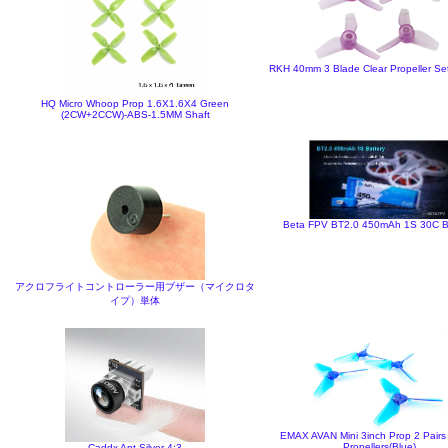
RKH 40mm 3 Blade Clear Propeller Set
HQ Micro Whoop Prop 1.6X1.6X4 Green
(2CW+2CCW)-ABS-1.5MM Shaft
Beta FPV BT2.0 450mAh 1S 30C B
アクロフライトコントローラー用ブザー（マイクロタ
イプ）単体
EMAX AVAN Mini 3inch Prop 2 Pairs
Propellers(Blue)
Caddx Ant Silver-4:3