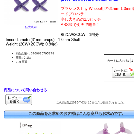
ブラシレスTiny Whoop用の31mm-1.0
mm
ードプロペラ！
少し大きめの1.3ピッチ
ABS製で丈夫で軽量！
拡大表示
※2CW/2CCW 1機分
Inner diameter(31mm props): 1.0mm Shaft
Weight (2CW+2CCW): 0.84(g)
商品型番：0760625795278
重量: 0.1kg
カートに入れる:
3 在庫数
商品について問い合わせる
この商品は2019年03月16日(土)に登録されました。
この商品をお求めのお客様はこんな商品もお求めです。