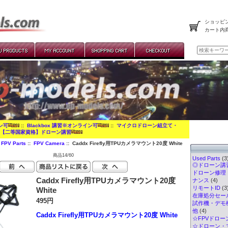
ショッピン
カート内
イン可
::
Blackbox 講習※オンライン可
::
マイクロドローン組立て・
:
【二等国家資格】ドローン講習
PV Parts
::
FPV Camera
:: Caddx Firefly用TPUカメラマウント20度 White
商品14/60
Used Parts
(3
◎ドローン講習
ドローン修理
Caddx Firefly用TPUカメラマウント20度
ナンス
(4)
リモートID
(3
White
在庫処分セー
495円
試作機・デモ
他
(4)
Caddx Firefly用TPUカメラマウント20度 White
☆FPVドロー
☆ドローン・マ