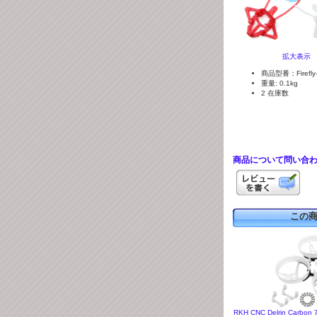
拡大表示
商品型番：Firefly-
重量: 0.1kg
2 在庫数
商品について問い合
この
RKH CNC Delrin Carbon 