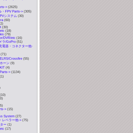
ts->
(2625)
FPV Parts
->
(305)
FPVシステム
(30)
ra
(60)
2)
X
(30)
etc
(18)
les
(79)
or/DVR/etc
(16)
ラ/GoPro
(51)
充電器・コネクター他-
(71)
S/Crossfire
(55)
ボホーン
(9)
IT
(4)
rts->
(1134)
(1)
)
)
(10)
0)
5)
ts->
(15)
ess System
(27)
・レベラー他->
(75)
ーター
(1)
etc
(17)