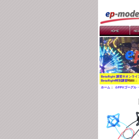
Betaflight 講習※オンラ
Betaflight特別講習
:
ホーム
::
☆FPVゴーグル・F