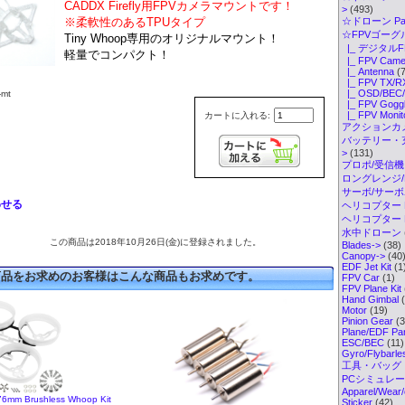
CADDX Firefly用FPVカメラマウントです！
>
(493)
※柔軟性のあるTPUタイプ
☆ドローン Par
☆FPVゴーグル・
Tiny Whoop専用のオリジナルマウント！
|_ デジタル
軽量でコンパクト！
|_ FPV Came
|_ Antenna
(7
|_ FPV TX/R
|_ OSD/BEC/
mt
|_ FPV Gogg
|_ FPV Monit
カートに入れる:
アクションカメ
バッテリー・
>
(131)
プロポ/受信機
ロングレンジ/ELR
サーボ/サー
わせる
ヘリコプター K
ヘリコプター Pa
水中ドローン
この商品は2018年10月26日(金)に登録されました。
Blades->
(38)
Canopy->
(40
EDF Jet Kit
(1
商品をお求めのお客様はこんな商品もお求めです。
FPV Car
(1)
FPV Plane Kit
Hand Gimbal
(
Motor
(19)
Pinion Gear
(3
Plane/EDF Par
ESC/BEC
(11)
Gyro/Flybarl
工具・バッグ
PCシミュレ
Apparel/Wear/
76mm Brushless Whoop Kit
Sticker
(42)