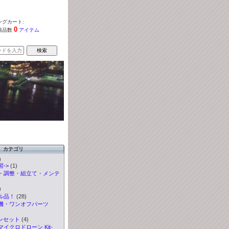
グカート:
0
商品数
アイテム
カテゴリ
)
->
(1)
・調整・組立て・メンテ
)
ル品！
(28)
機・ワンオフパーツ
ンセット
(4)
イクロドローン Kit-