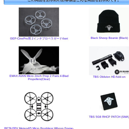
Black Sheep Beanie (Black)
GEP-CinePro用 2インチプロペラガード4set
EMAX AVAN Micro 2inch Prop 2 Pairs 4-Blad
TBS Oblivion HD Add-on
Propellers(Clear)
TBS 5G8 RHCP PATCH (SMA
BETA FPV Meteor65 Micro Brushless Whoop Frame-