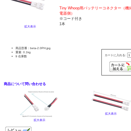
Tiny Whoop
用バッテリーコネクター（機体
電器側）
※コード付き
1本
拡大表示
商品型番：beta-2.0PH.jpg
重量: 0.1kg
カートに入れる:
9 在庫数
商品について問い合わせる
拡大表示
拡大表示