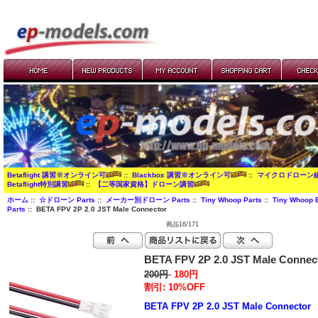
Betaflight 講習※オンライン可
::
Blackbox 講習※オンライン可
::
マイクロドローン
Betaflight特別講習
::
【二等国家資格】ドローン講習
ホーム
::
☆ドローン Parts
::
メーカー別ドローン Parts
::
Tiny Whoop Parts
::
Tiny Whoop 
Parts
:: BETA FPV 2P 2.0 JST Male Connector
商品16/171
BETA FPV 2P 2.0 JST Male Connec
200円
180円
割引: 10%OFF
BETA FPV 2P 2.0 JST Male Connector