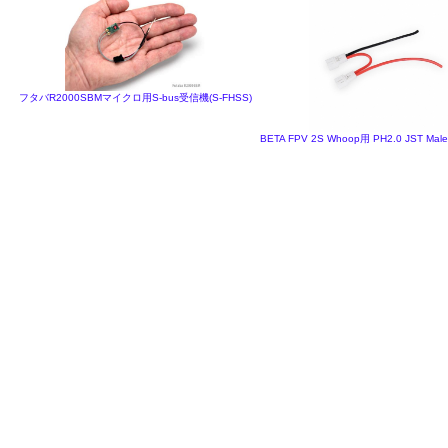
フタバR2000SBMマイクロ用S-bus受信機(S-FHSS)
BETA FPV 2S Whoop用 PH2.0 JST Male