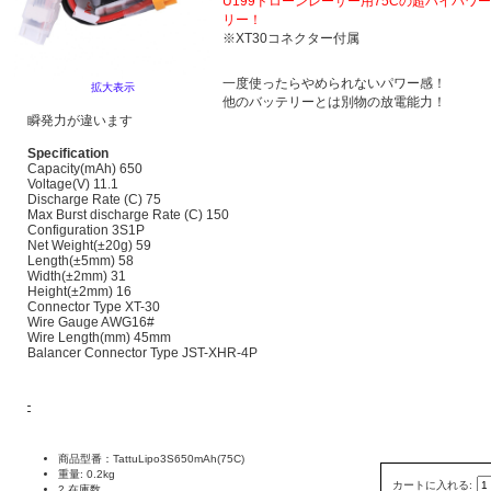
U199ドローンレーサー用75Cの超ハイパワ
リー！
※XT30コネクター付属
一度使ったらやめられないパワー感！
拡大表示
他のバッテリーとは別物の放電能力！
瞬発力が違います
Specification
Capacity(mAh) 650
Voltage(V) 11.1
Discharge Rate (C) 75
Max Burst discharge Rate (C) 150
Configuration 3S1P
Net Weight(±20g) 59
Length(±5mm) 58
Width(±2mm) 31
Height(±2mm) 16
Connector Type XT-30
Wire Gauge AWG16#
Wire Length(mm) 45mm
Balancer Connector Type JST-XHR-4P
商品型番：TattuLipo3S650mAh(75C)
重量: 0.2kg
カートに入れる:
2 在庫数