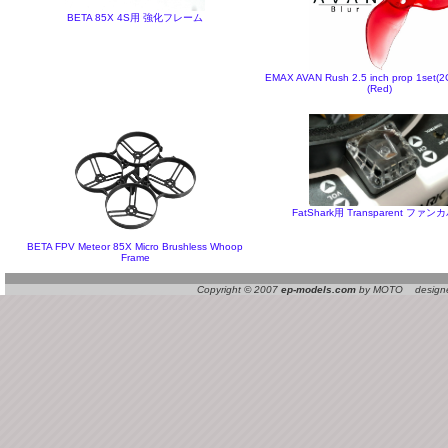
BETA 85X 4S用 強化フレーム
EMAX AVAN Rush 2.5 inch prop 1set
(Red)
FatShark用 Transparent ファン
BETA FPV Meteor 85X Micro Brushless Whoop
Frame
Copyright © 2007
ep-models.com
by MOTO designed