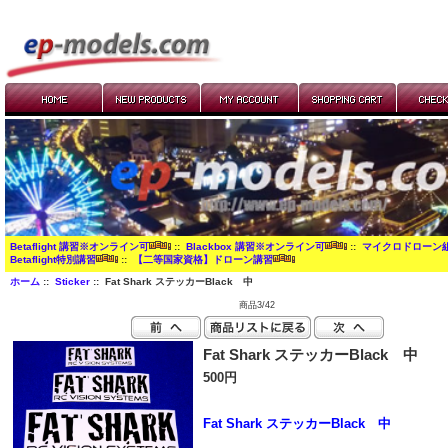
Betaflight 講習※オンライン可
::
Blackbox 講習※オンライン可
::
マイクロドローン
Betaflight特別講習
::
【二等国家資格】ドローン講習
ホーム
::
Sticker
:: Fat Shark ステッカーBlack 中
商品3/42
Fat Shark ステッカーBlack 中
500円
Fat Shark ステッカーBlack 中