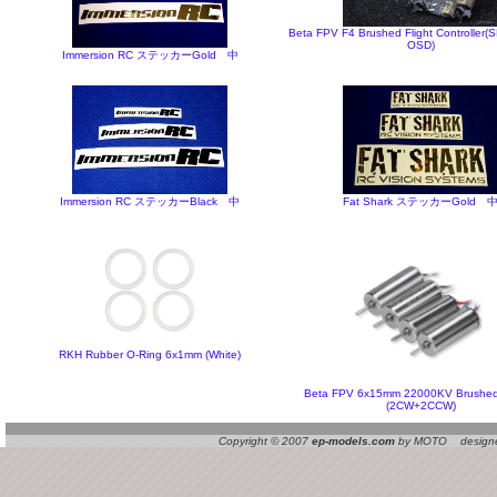
Beta FPV F4 Brushed Flight Controller
OSD)
Immersion RC ステッカーGold 中
Immersion RC ステッカーBlack 中
Fat Shark ステッカーGold 
RKH Rubber O-Ring 6x1mm (White)
Beta FPV 6x15mm 22000KV Brushed
(2CW+2CCW)
Copyright © 2007
ep-models.com
by MOTO designed