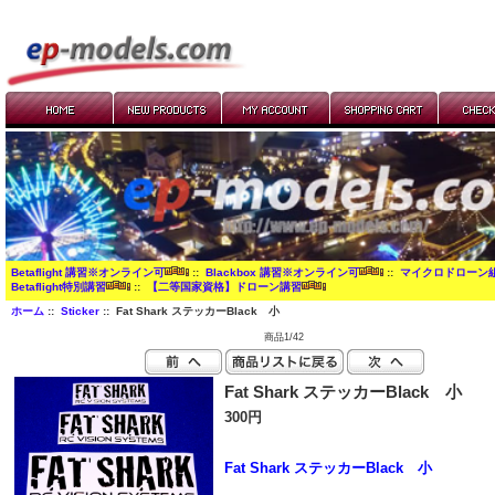
Betaflight 講習※オンライン可
::
Blackbox 講習※オンライン可
::
マイクロドローン
Betaflight特別講習
::
【二等国家資格】ドローン講習
ホーム
::
Sticker
:: Fat Shark ステッカーBlack 小
商品1/42
Fat Shark ステッカーBlack 小
300円
Fat Shark ステッカーBlack 小