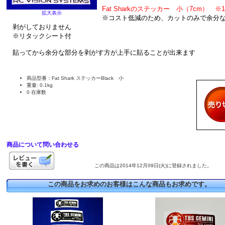
Fat Sharkのステッカー 小（7cm） ※
拡大表示
※コスト低減のため、カットのみで余分
剥がしておりません
※リタックシート付
貼ってから余分な部分を剥がす方が上手に貼ることが出来ます
商品型番：Fat Shark ステッカーBlack 小
重量: 0.1kg
0 在庫数
商品について問い合わせる
この商品は2014年12月09日(火)に登録されました。
この商品をお求めのお客様はこんな商品もお求めです。