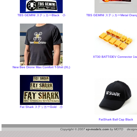
TBS GEMINI ステッカーBlack 小
TBS GEMINI ステッカーMetal Ora
XT30 BATT/DEV Connector 1s
New Bee Drone Max Comfort T-Shirt (XL)
Fat Shark ステッカーGold 小
FatShark Ball Cap Black
Copyright © 2007
ep-models.com
by MOTO designed