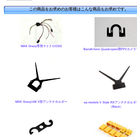
この商品をお求めのお客様はこんな商品もお求めです。
MAK Gravy専用マイクロOSD
Bandit Aero Quadcopter用FPVカ
MAK Gravy198 V型アンテナホルダー
ep-models V Style RXアンテナホ
（Black）