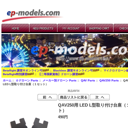
Betaflight 講習※オンライン可
::
Blackbox 講習※オンライン可
::
マイクロドローン
Betaflight特別講習
::
【二等国家資格】ドローン講習
ホーム
::
☆ドローン Parts
::
メーカー別ドローン Parts
::
QAV Parts
::
QAV250 Parts
:: QA
LED L型取り付け台座（１セット）
商品48/54
QAV250用 LED L型取り付け台座
ト）
490円