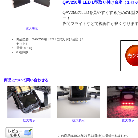
QAV250用 LED L型取り付け台座（１セ
QAV250のLEDを見やすくするためのL型
ー！
夜間フライトなどで視認性が良くなりま
拡大表示
商品型番：QAV250用 LED L型取り付け台座（１
セット）
重量: 0.1kg
0 在庫数
商品について問い合わせる
拡大表示
拡大表示
拡大表示
この商品は2014年03月22日(土)に登録されました。