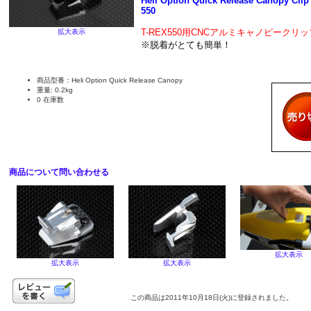
Heli Option Quick Release Canopy Clip 
550
T-REX550用CNCアルミキャノピークリッ
拡大表示
※脱着がとても簡単！
商品型番：Heli Option Quick Release Canopy
重量: 0.2kg
0 在庫数
商品について問い合わせる
拡大表示
拡大表示
拡大表示
この商品は2011年10月18日(火)に登録されました。