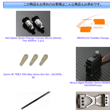
この商品をお求めのお客様はこんな商品もお求めです。
Heli Option Quick Change Canopy Mount (16mm)
MSH51132 Paddles Orange
Trex 600Pro- 2 pcs
Quick UK TREX 550 Alloy Servo Arm Set（SILVER) -
JR
Nexus Digital Rudder Servo DSW4
450/500/Protos