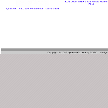
KDE Direct TREX 550E Middle Frame 
Block
Quick UK TREX 550 Replacement Tail Pushrod
Copyright © 2007
ep-models.com
by MOTO designed