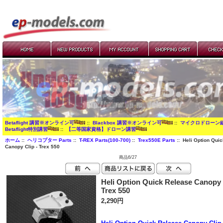
Betaflight 講習※オンライン可
::
Blackbox 講習※オンライン可
::
マイクロドローン
Betaflight特別講習
::
【二等国家資格】ドローン講習
ホーム
::
ヘリコプター Parts
::
T-REX Parts(100-700)
::
Trex550E Parts
:: Heli Option Qui
Canopy Clip - Trex 550
商品6/27
Heli Option Quick Release Canopy 
Trex 550
2,290円