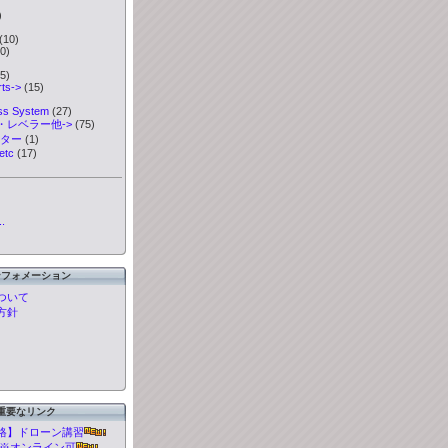
)
)
(10)
0)
5)
ts->
(15)
ess System
(27)
・レベラー他->
(75)
ーター
(1)
etc
(17)
.
ンフォメーション
ついて
方針
重要なリンク
格】ドローン講習
t 講習※オンライン可