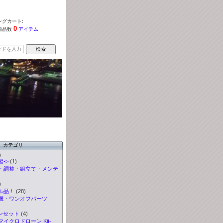
グカート:
0
商品数
アイテム
カテゴリ
)
->
(1)
・調整・組立て・メンテ
)
ル品！
(28)
機・ワンオフパーツ
ンセット
(4)
イクロドローン Kit-