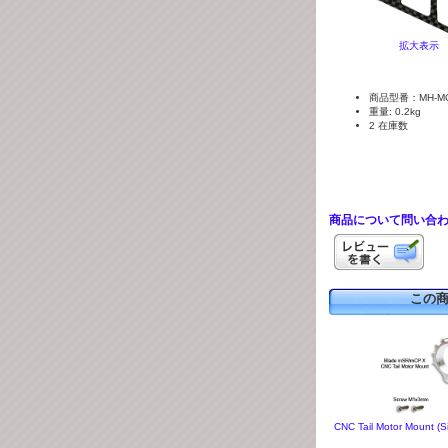
拡大表示
商品型番：MH-MC
重量: 0.2kg
2 在庫数
商品について問い合
この
CNC Tail Motor Mount (