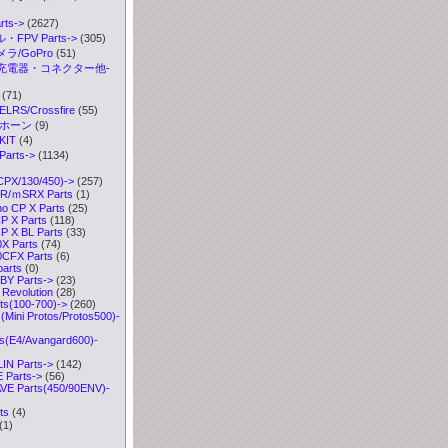
ts->
(2627)
FPV Parts->
(305)
ラ/GoPro
(51)
充電器・コネクター他-
(71)
S/Crossfire
(55)
ボホーン
(9)
IT
(4)
arts
->
(1134)
CPX/130/450)
->
(257)
R/ｍSRX Parts
(1)
o CP X Parts
(25)
P X Parts
(118)
 X BL Parts
(33)
X Parts
(74)
0CFX Parts
(6)
parts
(0)
Y Parts->
(23)
Revolution
(28)
ts(100-700)->
(260)
Mini Protos/Protos500)-
s(E4/Avangard600)-
IN Parts->
(142)
Parts->
(56)
VE Parts(450/90ENV)-
ts
(4)
(1)