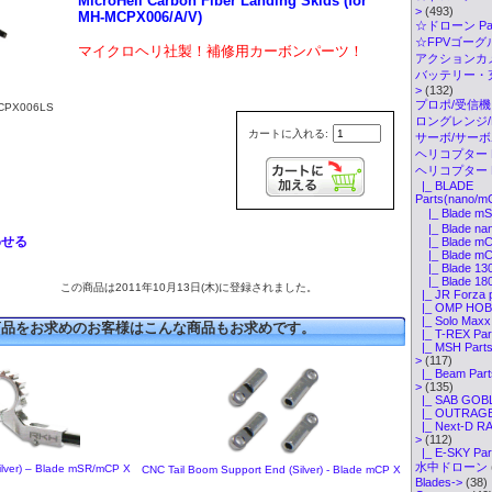
MicroHeli
Carbon Fiber Landing Skids (for
>
(493)
MH-MCPX006/A/V)
☆ドローン Par
☆FPVゴーグル・
マイクロヘリ社製！補修用カーボンパーツ！
アクションカメ
バッテリー・
>
(132)
プロポ/受信機
PX006LS
ロングレンジ/ELR
カートに入れる:
サーボ/サー
ヘリコプター K
ヘリコプター P
|_ BLADE
Parts(nano/m
|_ Blade mS
|_ Blade nan
わせる
|_ Blade mC
|_ Blade mCP
|_ Blade 130
|_ Blade 18
この商品は2011年10月13日(木)に登録されました。
|_ JR Forza 
|_ OMP HOBB
|_ Solo Maxx 
商品をお求めのお客様はこんな商品もお求めです。
|_ T-REX Par
|_ MSH Parts(
>
(117)
|_ Beam Part
>
(135)
|_ SAB GOBL
|_ OUTRAGE 
|_ Next-D RA
>
(112)
|_ E-SKY Par
水中ドローン
Silver) – Blade mSR/mCP X
CNC Tail Boom Support End (Silver) - Blade mCP X
Blades->
(38)