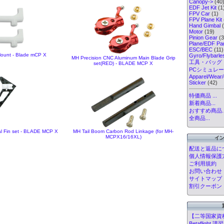
Canopy->
(40
EDF Jet Kit
(1
FPV Car
(1)
FPV Plane Kit
Hand Gimbal
(
Motor
(19)
Pinion Gear
(3
Plane/EDF Par
ESC/BEC
(11)
ount - Blade mCP X
Gyro/Flybarl
MH Precision CNC Aluminum Main Blade Grip
工具・バッグ
set(RED) - BLADE MCP X
PCシミュレ
Apparel/Wear/
Sticker
(42)
特価商品 ...
新着商品...
おすすめ商品..
全商品...
al Fin set - BLADE MCP X
MH Tail Boom Carbon Rod Linkage (for MH-
MCPX16/16XL)
イ
配送と返品に
個人情報保護
ご利用規約
お問い合わせ
サイトマップ
割引クーポン
【二等国家資
Betafligh