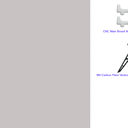
CNC Main Board M
MH Carbon Fiber Vertic