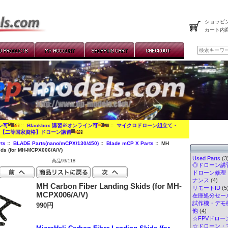
ショッピン
カート内
イン可
::
Blackbox 講習※オンライン可
::
マイクロドローン組立て・
:
【二等国家資格】ドローン講習
ts
::
BLADE Parts(nano/mCPX/130/450)
::
Blade mCP X Parts
:: MH
ids (for MH-MCPX006/A/V)
Used Parts
(3
商品93/118
◎ドローン講習
ドローン修理
ナンス
(4)
MH Carbon Fiber Landing Skids (for MH-
リモートID
(5
MCPX006/A/V)
在庫処分セー
試作機・デモ
990円
他
(4)
☆FPVドロー
☆ドローン・マ