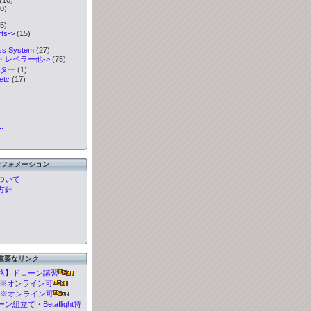
0)
5)
ts->
(15)
ess System
(27)
・レベラー他->
(75)
ーター
(1)
etc
(17)
.
ンフォメーション
ついて
方針
重要なリンク
格】ドローン講習
t 講習※オンライン可
 講習※オンライン可
組立て・Betaflight特