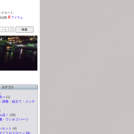
グカート:
0
商品数
アイテム
カテゴリ
)
->
(1)
・調整・組立て・メンテ
)
ル品！
(28)
機・ワンオフパーツ
ンセット
(4)
イクロドローン Kit-