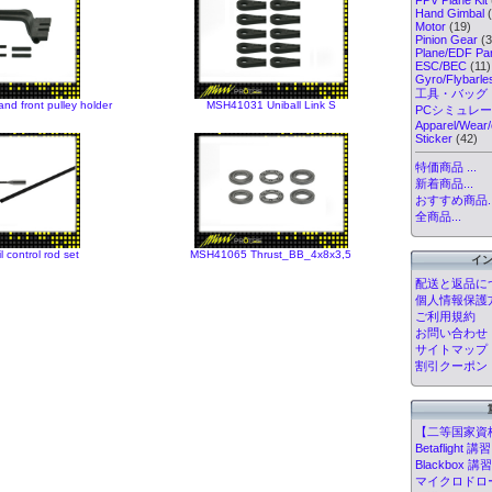
Hand Gimbal
(
Motor
(19)
Pinion Gear
(3
Plane/EDF Par
ESC/BEC
(11)
Gyro/Flybarl
工具・バッグ
nd front pulley holder
MSH41031 Uniball Link S
PCシミュレ
Apparel/Wear/
Sticker
(42)
特価商品 ...
新着商品...
おすすめ商品..
全商品...
 control rod set
MSH41065 Thrust_BB_4x8x3,5
イ
配送と返品に
個人情報保護
ご利用規約
お問い合わせ
サイトマップ
割引クーポン
【二等国家資
Betafligh
Blackbox
マイクロドローン