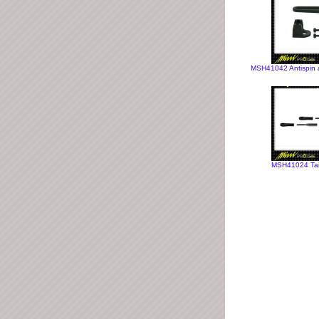
MSH41042 Antispin a
MSH41024 Tail