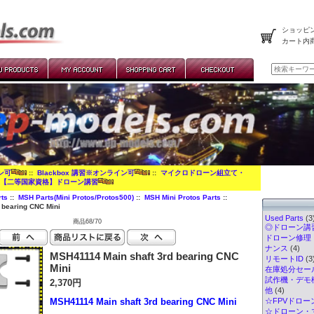
ショッピン
カート内
イン可
::
Blackbox 講習※オンライン可
::
マイクロドローン組立て・
:
【二等国家資格】ドローン講習
ts
::
MSH Parts(Mini Protos/Protos500)
::
MSH Mini Protos Parts
::
 bearing CNC Mini
Used Parts
(3
商品68/70
◎ドローン講習
ドローン修理
ナンス
(4)
MSH41114 Main shaft 3rd bearing CNC
リモートID
(3
Mini
在庫処分セー
試作機・デモ
2,370円
他
(4)
MSH41114 Main shaft 3rd bearing CNC Mini
☆FPVドロー
☆ドローン・マ