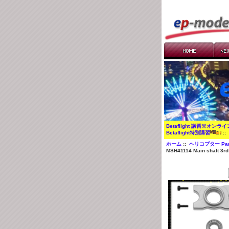
Betaflight 講習※オンラ
Betaflight特別講習
:
ホーム
::
ヘリコプター Par
MSH41114 Main shaft 3rd