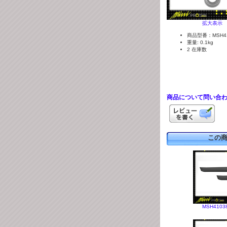
拡大表示
商品型番：MSH41
重量: 0.1kg
2 在庫数
商品について問い合
この
MSH41038 