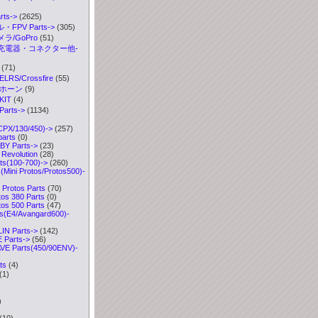
ts->
(2625)
FPV Parts->
(305)
ラ/GoPro
(51)
充電器・コネクター他-
(71)
S/Crossfire
(55)
ボホーン
(9)
IT
(4)
arts
->
(1134)
CPX/130/450)->
(257)
parts
(0)
Y Parts->
(23)
Revolution
(28)
ts(100-700)->
(260)
Mini Protos/Protos500)
-
Protos Parts
(70)
s 380 Parts
(0)
s 500 Parts
(47)
s(E4/Avangard600)-
IN Parts->
(142)
Parts->
(56)
VE Parts(450/90ENV)-
ts
(4)
(1)
)
)
(10)