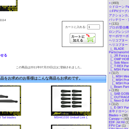
>
(493)
☆ドローン Par
☆FPVゴーグル・
アクションカメ
バッテリー・
114
>
(131)
カートに入れる:
プロポ/受信機
ロングレンジ/ELR
サーボ/サー
ヘリコプター K
ヘリコプター P
|_ BLADE
Parts(nano/m
わせる
|_ JR Forza 
|_ OMP HOBB
|_ Solo Maxx 
|_ T-REX Par
この商品は2011年07月23日(土)に登録されました。
|_ MSH Parts(
>
(117)
|_ MSH Mini 
商品をお求めのお客様はこんな商品もお求めです。
|_ MSH Proto
|_ MSH Proto
|_ Beam Part
>
(135)
|_ SAB GOBL
|_ OUTRAGE 
|_ Next-D RA
>
(112)
|_ E-SKY Par
水中ドローン
Blades->
(38)
Tail blades
MSH41030 Uniball Link L
Canopy->
(40
EDF Jet Kit
(1
FPV Car
(1)
FPV Plane Kit