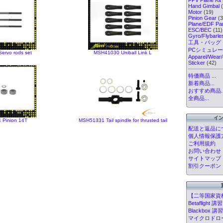
Hand Gimbal
(
Motor
(19)
Pinion Gear
(3
Plane/EDF Par
ESC/BEC
(11)
Gyro/Flybarl
工具・バッグ
PCシミュレ
rvo rods set
MSH41030 Uniball Link L
Apparel/Wear/
Sticker
(42)
特価商品 ...
新着商品...
おすすめ商品..
全商品...
イ
Pinion 14T
MSH51331 Tail spindle for thrusted tail
配送と返品に
個人情報保護
ご利用規約
お問い合わせ
サイトマップ
割引クーポン
【二等国家資
Betafligh
Blackbox
マイクロドローン