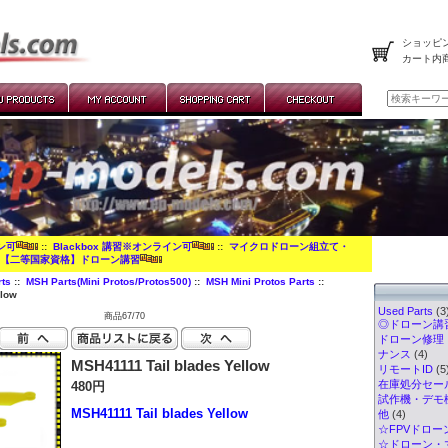
ショッピン
カート内
イン可
::
Blackbox 講習※オンライン可
::
マイクロドローン組立て・
:
【二等国家資格】ドローン講習
ts
::
MSH Parts(Mini Protos/Protos500)
::
MSH Mini Protos Parts
::
llow
Used Parts
(3
商品67/70
◎ドローン講習
ドローン修理
ナンス
(4)
MSH41111 Tail blades Yellow
リモートID
(5
在庫処分セー
480円
試作機・デモ
MSH41111 Tail blades Yellow
他
(4)
☆FPVドロー
☆ドローン・マ