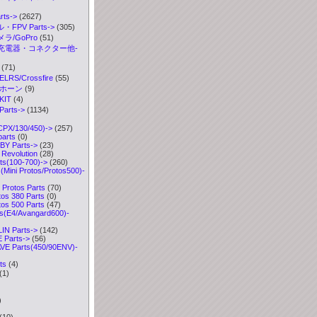
ts->
(2627)
FPV Parts->
(305)
ラ/GoPro
(51)
充電器・コネクター他-
(71)
S/Crossfire
(55)
ボホーン
(9)
IT
(4)
arts
->
(1134)
CPX/130/450)->
(257)
parts
(0)
Y Parts->
(23)
Revolution
(28)
ts(100-700)->
(260)
Mini Protos/Protos500)
-
Protos Parts
(70)
s 380 Parts
(0)
s 500 Parts
(47)
s(E4/Avangard600)-
IN Parts->
(142)
Parts->
(56)
VE Parts(450/90ENV)-
ts
(4)
(1)
)
)
(10)