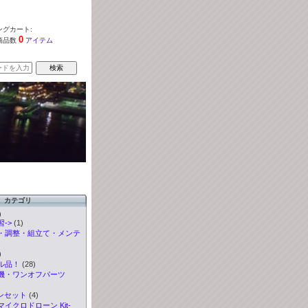
グカート:
0
商品数
アイテム
カテゴリ
)
->
(1)
・調整・組立て・メンテ
)
ル品！
(28)
機・ワンオフパーツ
ンセット
(4)
イクロドローン Kit-