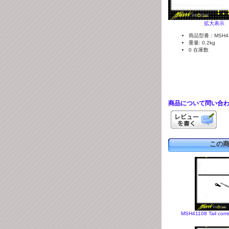
拡大表示
商品型番：MSH41
重量: 0.2kg
0 在庫数
商品について問い合
この
MSH41108 Tail contro