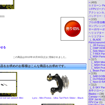
>
(493)
☆ドローン Par
☆FPVゴーグル・
アクションカメ
バッテリー・
111
>
(132)
プロポ/受信機
ロングレンジ/ELR
サーボ/サー
ヘリコプター K
ヘリコプター P
|_ BLADE
Parts(nano/m
|_ JR Forza 
わせる
|_ OMP HOBB
|_ Solo Maxx 
|_ T-REX Par
|_ MSH Parts(
この商品は2010年10月30日(土)に登録されました。
>
(117)
|_ MSH Mini 
|_ MSH Proto
商品をお求めのお客様はこんな商品もお求めです。
|_ MSH Proto
|_ Beam Part
>
(135)
|_ SAB GOBL
|_ OUTRAGE 
|_ Next-D RA
>
(112)
|_ E-SKY Par
水中ドローン
Blades->
(38)
Canopy->
(40
l rod set stretch Mini
Lynx - Mini Protos - Ultra Tail Pitch Slider - Black
EDF Jet Kit
(1
FPV Car
(1)
FPV Plane Kit