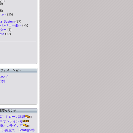
0)
5)
ts->
(15)
ess System
(27)
・レベラー他->
(75)
ーター
(1)
etc
(17)
.
ンフォメーション
ついて
方針
重要なリンク
格】ドローン講習
t 講習※オンライン可
 講習※オンライン可
組立て・Betaflight特