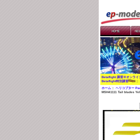
Betaflight 講習※オンラ
Betaflight特別講習
:
ホーム
::
ヘリコプター Par
MSH41111 Tail blades Ye