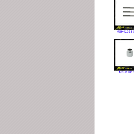
MSH41023 Se
MSH41014 