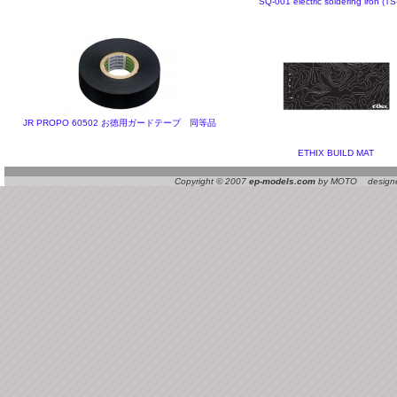
SQ-001 electric soldering iron (TS
JR PROPO 60502 お徳用ガードテープ 同等品
ETHIX BUILD MAT
Copyright © 2007
ep-models.com
by MOTO designed