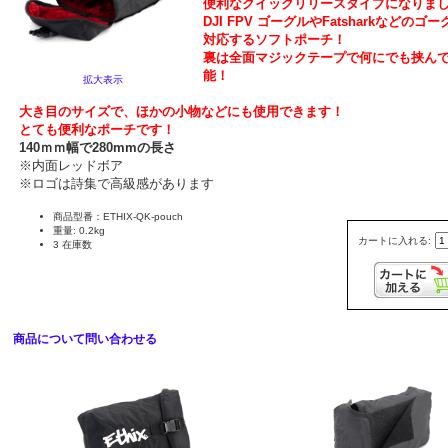
便利なクイックリリースタイプになりま
DJI FPV ゴーグルやFatsharkなどのゴ
対応するソフトポーチ！
裏は全面マジックテープで何にでも挟ん
能！
拡大表示
大き目のサイズで、ほかの小物などにも使用できます！
とても便利なポーチです！
140ｍｍ幅で280mmの長さ
※内面レッドボア
※ロゴは詩集で高級感があります
商品型番：ETHIX-QK-pouch
重量: 0.2kg
カートに入れる:
3 在庫数
商品について問い合わせる