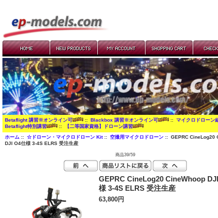
Betaflight 講習※オンライン可
::
Blackbox 講習※オンライン可
::
マイクロドローン
Betaflight特別講習
::
【二等国家資格】ドローン講習
ホーム
::
☆ドローン・マイクロドローン Kit
::
空撮用マイクロドローン
:: GEPRC CineLog20 
DJI O4仕様 3-4S ELRS 受注生産
商品39/59
GEPRC CineLog20 CineWhoop DJ
様 3-4S ELRS 受注生産
63,800円