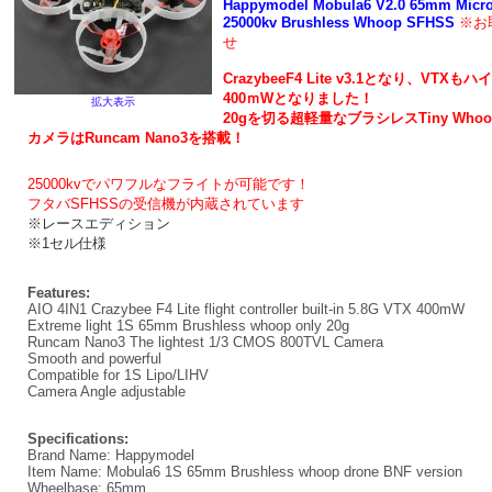
Happymodel Mobula6 V2.0 65mm Micr
25000kv Brushless Whoop SFHSS
※お
せ
CrazybeeF4 Lite v3.1となり、VTXも
400ｍWとなりました！
拡大表示
20gを切る超軽量なブラシレスTiny Who
カメラはRuncam Nano3を搭載！
25000kvでパワフルなフライトが可能です！
フタバSFHSSの受信機が内蔵されています
※レースエディション
※1セル仕様
Features:
AIO 4IN1 Crazybee F4 Lite flight controller built-in 5.8G VTX 400mW
Extreme light 1S 65mm Brushless whoop only 20g
Runcam Nano3 The lightest 1/3 CMOS 800TVL Camera
Smooth and powerful
Compatible for 1S Lipo/LIHV
Camera Angle adjustable
Specifications:
Brand Name: Happymodel
Item Name: Mobula6 1S 65mm Brushless whoop drone BNF version
Wheelbase: 65mm