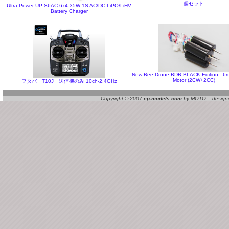
個セット
Ultra Power UP-S6AC 6x4.35W 1S AC/DC LiPO/LiHV
Battery Charger
New Bee Drone BDR BLACK Edition - 6
Motor (2CW+2CC)
フタバ T10J 送信機のみ 10ch-2.4GHz
Copyright © 2007
ep-models.com
by MOTO designed