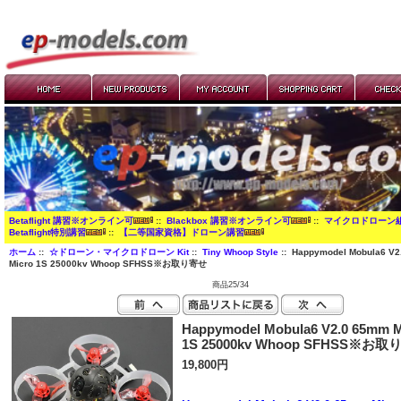
Betaflight 講習※オンライン可
::
Blackbox 講習※オンライン可
::
マイクロドローン
Betaflight特別講習
::
【二等国家資格】ドローン講習
ホーム
::
☆ドローン・マイクロドローン Kit
::
Tiny Whoop Style
:: Happymodel Mobula6 V
Micro 1S 25000kv Whoop SFHSS※お取り寄せ
商品25/34
Happymodel Mobula6 V2.0 65mm M
1S 25000kv Whoop SFHSS※お
19,800円