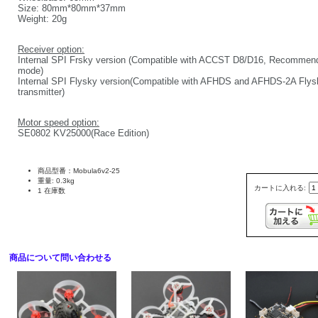
Size: 80mm*80mm*37mm
Weight: 20g
Receiver option:
Internal SPI Frsky version (Compatible with ACCST D8/D16, Recommen
mode)
Internal SPI Flysky version(Compatible with AFHDS and AFHDS-2A Flys
transmitter)
Motor speed option:
SE0802 KV25000(Race Edition)
商品型番：Mobula6v2-25
重量: 0.3kg
カートに入れる:
1 在庫数
商品について問い合わせる