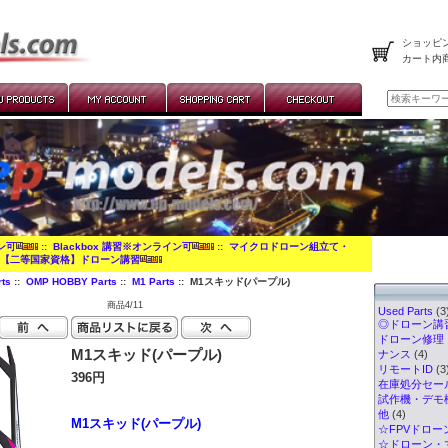
ショッピン
カート内
イン可
::
Blackbox 講習※オンライン可
::
マイクロドローン組立て・
:
【二等国家資格】ドローン講習
ts
::
OMP HOBBY Parts
::
M1 Parts
:: M1スキッド(パープル)
商品4/11
Used Parts
(3
◎ドローン講習
ドローン修理
M1スキッド(パープル)
ナンス
(4)
リモートID
(3
396円
在庫処分セー
試作機・デモ
他
(4)
M1スキッド(パープル)
☆FPVドロー
☆ドローン・マ