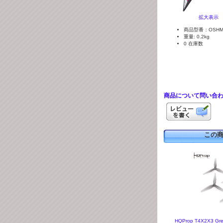
拡大表示
商品型番：OSHM
重量: 0.2kg
0 在庫数
商品について問い合
この
HQProp T4X2X3 Gr