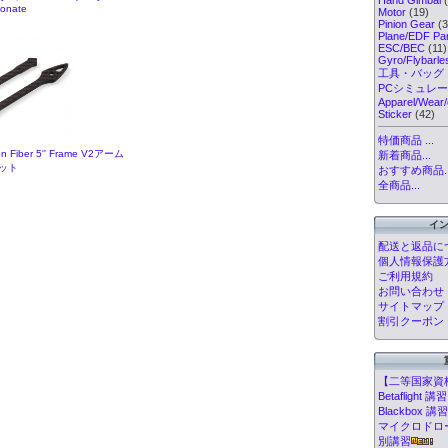
onate
Motor
(19)
Pinion Gear
(3
Plane/EDF Par
ESC/BEC
(11)
Gyro/Flybarl
工具・バッグ
PCシミュレ
Apparel/Wear/
Sticker
(42)
特価商品 ...
on Fiber 5'' Frame V2アーム
新着商品...
ット
おすすめ商品..
全商品...
イ
配送と返品に
個人情報保護
ご利用規約
お問い合わせ
サイトマップ
割引クーポン
【二等国家資
Betafligh
Blackbox
マイクロドローン
別講習