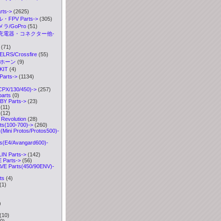
ts->
(2625)
FPV Parts->
(305)
ラ/GoPro
(51)
充電器・コネクター他-
(71)
S/Crossfire
(55)
ボホーン
(9)
IT
(4)
arts
->
(1134)
CPX/130/450)->
(257)
parts
(0)
Y Parts
->
(23)
(11)
(12)
Revolution
(28)
ts(100-700)->
(260)
Mini Protos/Protos500)-
s(E4/Avangard600)-
IN Parts->
(142)
Parts->
(56)
VE Parts(450/90ENV)-
ts
(4)
(1)
)
)
(10)
0)