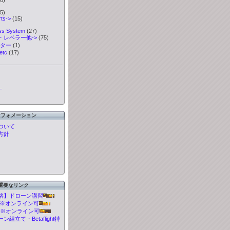
5)
ts->
(15)
ess System
(27)
・レベラー他->
(75)
ーター
(1)
etc
(17)
.
ンフォメーション
ついて
方針
重要なリンク
格】ドローン講習
t 講習※オンライン可
 講習※オンライン可
組立て・Betaflight特