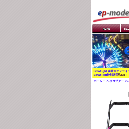
Betaflight 講習※オンラ
Betaflight特別講習
:
ホーム
::
ヘリコプター Par