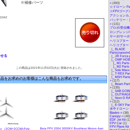
※補修パーツ
>
(493)
☆ドローン Par
☆FPVゴーグル・
アクションカメ
1042
バッテリー・
>
(131)
プロポ/受信機
ロングレンジ/ELR
サーボ/サー
ヘリコプター K
ヘリコプター P
|_ BLADE
Parts(nano/m
わせる
|_ JR Forza 
|_ OMP HOBB
|_ M1 Parts
|_ M2 Parts
この商品は2021年11月02日(火)に登録されました。
|_ Solo Maxx 
|_ T-REX Par
|_ MSH Parts(
商品をお求めのお客様はこんな商品もお求めです。
>
(117)
|_ Beam Part
>
(135)
|_ SAB GOBL
|_ OUTRAGE 
|_ Next-D RA
>
(112)
|_ E-SKY Par
水中ドローン
Blades->
(38)
Canopy->
(40
EDF Jet Kit
(1
FPV Car
(1)
FPV Plane Kit
Beta FPV 2004 3000KV Brushless Motors 4set
ey （2CW+2CCW)-Poly
Hand Gimbal
(