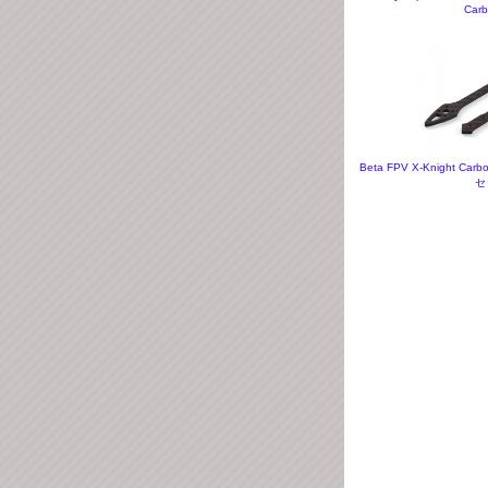
Carb
Beta FPV X-Knight Carb
セ