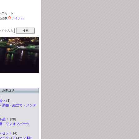
グカート:
0
商品数
アイテム
カテゴリ
)
->
(1)
・調整・組立て・メンテ
)
ル品！
(28)
機・ワンオフパーツ
ンセット
(4)
イクロドローン Kit-