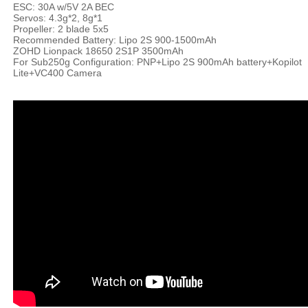
ESC: 30A w/5V 2A BEC
Servos: 4.3g*2, 8g*1
Propeller: 2 blade 5x5
Recommended Battery: Lipo 2S 900-1500mAh
ZOHD Lionpack 18650 2S1P 3500mAh
For Sub250g Configuration: PNP+Lipo 2S 900mAh battery+Kopilot
Lite+VC400 Camera