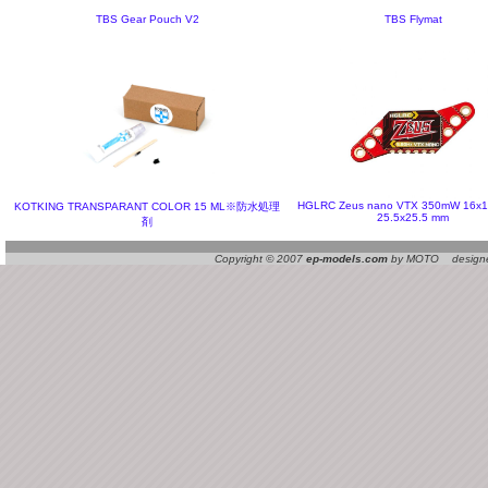
TBS Gear Pouch V2
TBS Flymat
HGLRC Zeus nano VTX 350mW 16x1
KOTKING TRANSPARANT COLOR 15 ML※防水処理
25.5x25.5 mm
剤
Copyright © 2007
ep-models.com
by MOTO designed