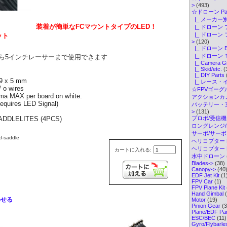
>
(493)
☆ドローン Par
|_ メーカー別
装着が簡単なFCマウントタイプのLED！
|_ ドローン 
|_ ドローン
ット
>
(120)
|_ ドローン 
|_ ドローン
ら5インチレーサーまで使用できます
|_ Camera G
|_ Skid/etc.
(
|_ DIY Parts
 9 x 5 mm
|_ レース・
 o wires
☆FPVゴーグル・
ma MAX per board on white.
アクションカメ
Requires LED Signal) 
バッテリー・
>
(131)
ADDLELITES (4PCS)
プロポ/受信機
ロングレンジ/ELR
サーボ/サー
-saddle
ヘリコプター K
ヘリコプター Pa
カートに入れる:
水中ドローン
Blades->
(38)
Canopy->
(40
EDF Jet Kit
(1
FPV Car
(1)
FPV Plane Kit
Hand Gimbal
(
わせる
Motor
(19)
Pinion Gear
(3
Plane/EDF Par
ESC/BEC
(11)
Gyro/Flybarl