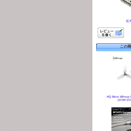
拡
この
HQ Micro Whoop 
(2CW+2C