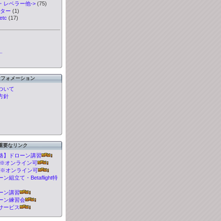
・レベラー他->
(75)
ーター
(1)
etc
(17)
.
ンフォメーション
ついて
方針
重要なリンク
格】ドローン講習
t 講習※オンライン可
 講習※オンライン可
組立て・Betaflight特
ーン講習
ーン練習会
サービス