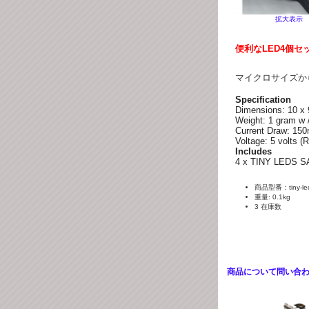
拡大表示
便利な
LED4個セ
マイクロサイズか
Specification
Dimensions: 10 x
Weight: 1 gram w /
Current Draw: 150
Voltage: 5 volts (
Includes
4 x TINY LEDS S
商品型番：tiny-led
重量: 0.1kg
3 在庫数
商品について問い合