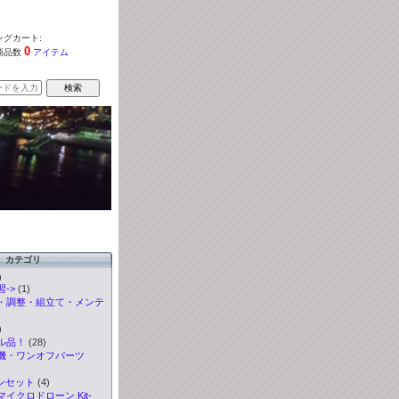
グカート:
0
商品数
アイテム
カテゴリ
)
->
(1)
・調整・組立て・メンテ
)
ル品！
(28)
機・ワンオフパーツ
ンセット
(4)
イクロドローン Kit-