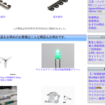
工具・バッグ
PCシミュレ
Apparel/Wear/
Sticker
(42)
大表示
拡大表示
特価商品 ...
新着商品...
おすすめ商品..
全商品...
この商品は2020年02月25日(火)に登録されました。
商品をお求めのお客様はこんな商品もお求めです。
イ
配送と返品に
個人情報保護
ご利用規約
お問い合わせ
サイトマップ
割引クーポン
マイクロクワッド用LED超高輝度グリーン
【二等国家資
Betafligh
Prop 45MMX3 Grey
CW)-1.5MM
Blackbox
マイクロドローン
別講習
マイクロドロ
マイクロドロ
ドローン修理