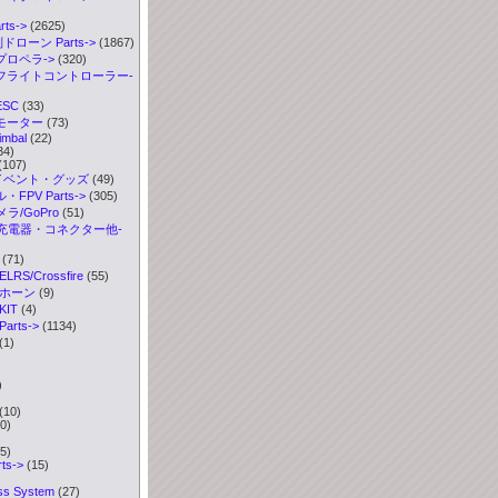
ts
->
(2625)
ドローン Parts->
(1867)
プロペラ->
(320)
 フライトコントローラー-
ESC
(33)
 モーター
(73)
imbal
(22)
34)
(107)
イベント・グッズ
(49)
FPV Parts->
(305)
ラ/GoPro
(51)
充電器・コネクター他-
(71)
S/Crossfire
(55)
ボホーン
(9)
IT
(4)
rts->
(1134)
(1)
)
)
(10)
0)
5)
ts->
(15)
ess System
(27)