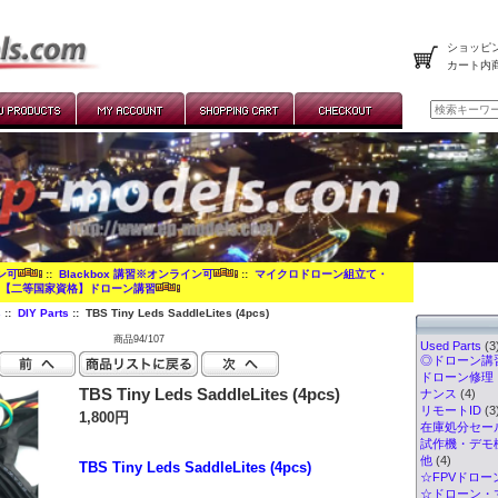
ショッピン
カート内
イン可
::
Blackbox 講習※オンライン可
::
マイクロドローン組立て・
:
【二等国家資格】ドローン講習
s
::
DIY Parts
:: TBS Tiny Leds SaddleLites (4pcs)
商品94/107
Used Parts
(3
◎ドローン講習
ドローン修理
TBS Tiny Leds SaddleLites (4pcs)
ナンス
(4)
リモートID
(3
1,800円
在庫処分セー
試作機・デモ
他
(4)
TBS Tiny Leds SaddleLites (4pcs)
☆FPVドロー
☆ドローン・マ