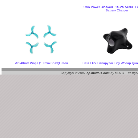
Ultra Power UP-S4AC 1S-2S AC/DC L
Battery Charger
Azi 40mm Props (1.0mm Shaft)Green
Beta FPV Canopy for Tiny Whoop Qua
Copyright © 2007
ep-models.com
by MOTO designed