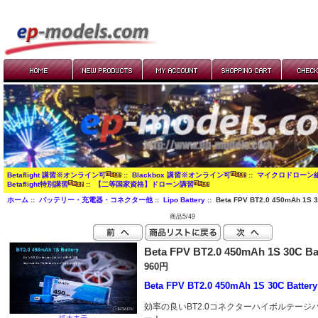
Betaflight 講習※オンライン可
::
Blackbox 講習※オンライン可
::
マイクロドローン
Betaflight特別講習
::
【二等国家資格】ドローン講習
ホーム
::
バッテリー・充電器・コネクター他
::
Lipo Battery
:: Beta FPV BT2.0 450mAh 1S 3
商品5/49
Beta FPV BT2.0 450mAh 1S 30C Ba
960円
Beta FPV BT2.0 450mAh 1S 30C Battery
効率の良いBT2.0コネクターハイボルテージ