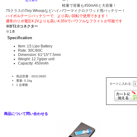
ー！
拡大表示
軽量で容量も450mAhと大容量！
75クラスのTiny Whoopなどハイパワーマイクロクワッド用バッテリー！
ハイボルテージバッテリーで、より高い回転で使用できます！
通常のリポ電圧4.2Vよりも高い4.35Vでパワフルなフライトが可能です
※BT2.0コネクター
※1本
Specification
Item: 1S Lipo Battery
Rate: 30C/60C
Dimension: 61*15*7.5mm
Weight: 12.7g/per unit
Capacity: 450mAh
商品型番：00313665
重量: 0.1kg
カートに入れる:
1 在庫数
商品について問い合わせる