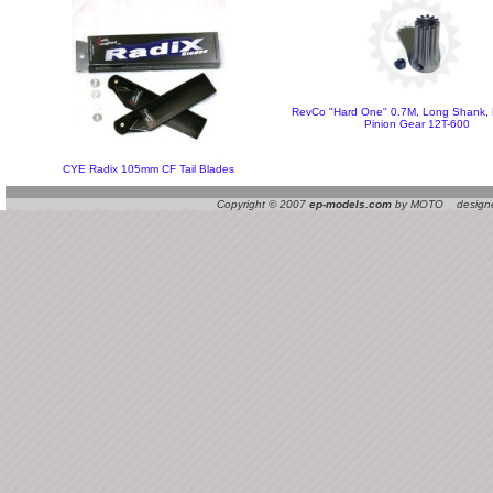
RevCo "Hard One" 0.7M, Long Shank,
Pinion Gear 12T-600
CYE Radix 105mm CF Tail Blades
Copyright © 2007
ep-models.com
by MOTO designed