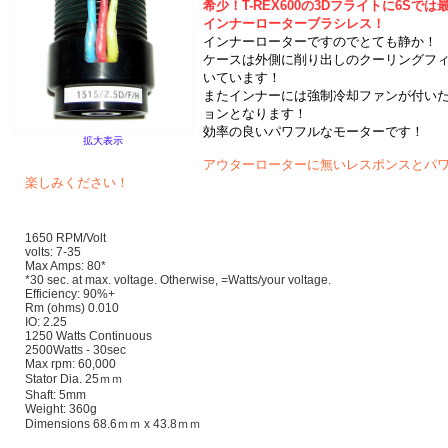
希少！T-REX600の3Dフライトに6Sでは
インナーローターブラシレス！
インナーローターですのでとても静か！
ケースは外側に削り出しのクーリングフ
いています！
またインナーには強制冷却ファンが付い
ョンとなります！
効率の良いパワフルなモーターです！
拡大表示
アウターローターに無いレスポンスとパ
楽しみください！
1650 RPM/Volt
volts: 7-35
Max Amps: 80*
*30 sec. at max. voltage. Otherwise, =Watts/your voltage.
Efficiency: 90%+
Rm (ohms) 0.010
IO: 2.25
1250 Watts Continuous
2500Watts - 30sec
Max rpm: 60,000
Stator Dia. 25ｍｍ
Shaft: 5mm
Weight: 360g
Dimensions 68.6ｍｍ x 43.8ｍｍ