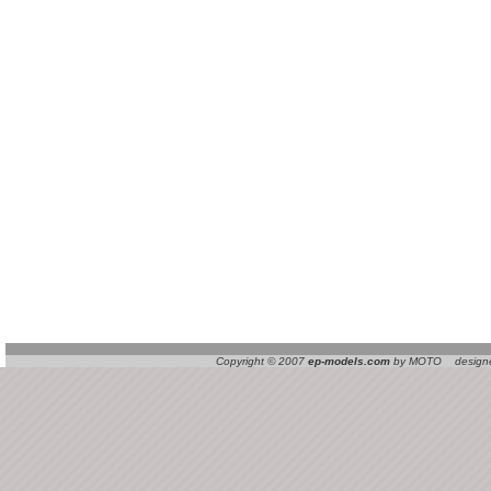
Copyright © 2007
ep-models.com
by MOTO designed