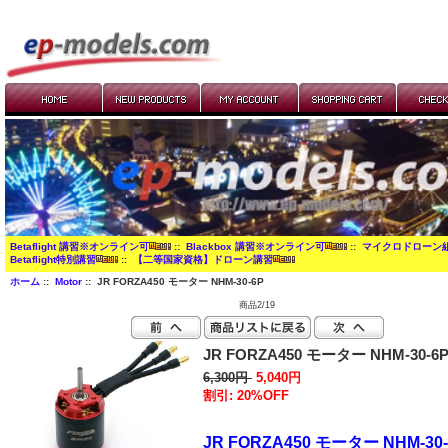
Betaflight 講習※オンライン可
::
Blackbox 講習※オンライン可
::
マイクロドローン
Betaflight特別講習
::
【二等国家資格】ドローン講習
ホーム
::
Motor
:: JR FORZA450 モーター NHM-30-6P
商品2/19
JR FORZA450 モーター NHM-30-6
6,300円
5,040円
割引: 20%OFF
JR FORZA450 モーター NHM-30-