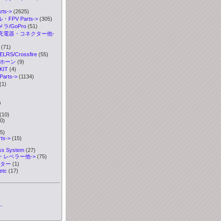
ts->
(2625)
FPV Parts->
(305)
ラ/GoPro
(51)
充電器・コネクター他-
(71)
S/Crossfire
(55)
ボホーン
(9)
IT
(4)
rts->
(1134)
(1)
)
)
(10)
0)
5)
ts->
(15)
ess System
(27)
・レベラー他->
(75)
ーター
(1)
etc
(17)
.