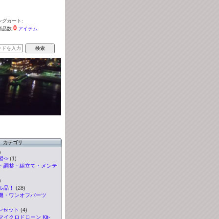
グカート:
0
商品数
アイテム
カテゴリ
)
->
(1)
・調整・組立て・メンテ
)
ル品！
(28)
機・ワンオフパーツ
ンセット
(4)
イクロドローン Kit-