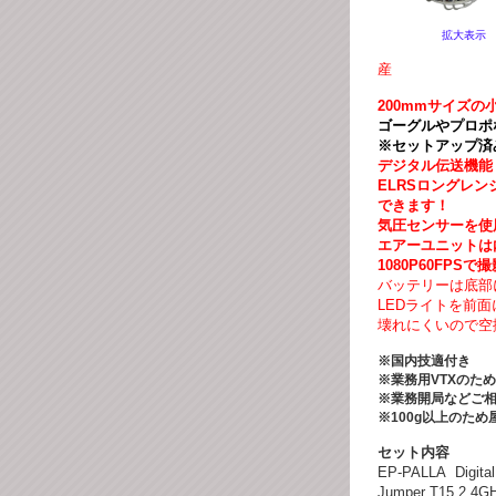
拡大表示
産
200mmサイズ
ゴーグルやプロポ
※セットアップ済
デジタル伝送機能
ELRSロングレ
できます！
気圧センサーを使
エアーユニットは
1080P60FPS
バッテリーは底部
LEDライトを前
壊れにくいので空
※国内技適付き
※業務用VTXのた
※業務開局などご
※100g以上のた
セット内容
EP-PALLA Digita
Jumper T15 2