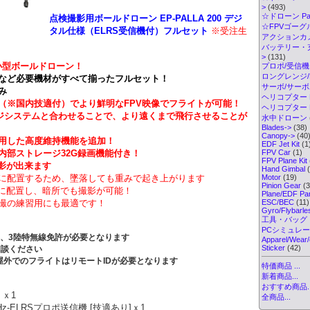
>
(493)
☆ドローン Par
点検撮影用ボール
ドローン
EP-PALLA 200 デジ
☆FPVゴーグル・
タル
仕様（ELRS受信機付）フルセット
※受注生
アクションカメ
バッテリー・
>
(131)
の小型ボールドローン！
プロポ/受信機
ロングレンジ/ELR
など必要機材がすべて揃ったフルセット！
サーボ/サー
み
ヘリコプター K
（※国内技適付）でより鮮明なFPV映像でフライトが可能！
ヘリコプター Pa
ンジシステムと合わせることで、より遠くまで飛行させることが
水中ドローン
Blades->
(38)
Canopy->
(40
用した高度維持機能を追加！
EDF Jet Kit
(1
内部ストレージ32G録画機能付き！
FPV Car
(1)
FPV Plane Kit
で撮影が出来ます
Hand Gimbal
(
に配置するため、墜落しても重みで起き上がります
Motor
(19)
Pinion Gear
(3
面に配置し、暗所でも撮影が可能！
Plane/EDF Par
撮の練習用にも最適です！
ESC/BEC
(11)
Gyro/Flybarl
工具・バッグ
PCシミュレ
め、3陸特無線免許が必要となります
Apparel/Wear/
Sticker
(42)
相談ください
め屋外でのフライトはリモートIDが必要となります
特価商品 ...
新着商品...
おすすめ商品..
l ｘ1
全商品...
.4GHz-ELRSプロポ送信機 [技適あり]ｘ1