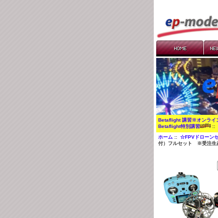
Betaflight 講習※オンラ
Betaflight特別講習
:
ホーム
::
☆FPVドローン
付）フルセット ※受注生