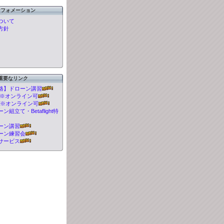
ンフォメーション
ついて
方針
重要なリンク
格】ドローン講習
t 講習※オンライン可
 講習※オンライン可
組立て・Betaflight特
ーン講習
ーン練習会
サービス