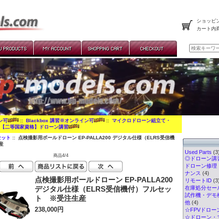
ショッピン
カート内
イン可
::
Blackbox 講習※オンライン可
::
マイクロドローン組立て・
:
【二等国家資格】ドローン講習
セット
:: 点検撮影用ボールドローン EP-PALLA200 デジタル仕様（ELRS受信機
産
Used Parts
(3
商品4/4
◎ドローン講習
ドローン修理
ナンス
(4)
点検撮影用ボールドローン EP-PALLA200
リモートID
(3
デジタル仕様（ELRS受信機付）フルセッ
在庫処分セー
試作機・デモ
ト ※受注生産
他
(4)
238,000円
☆FPVドロー
☆ドローン・マ