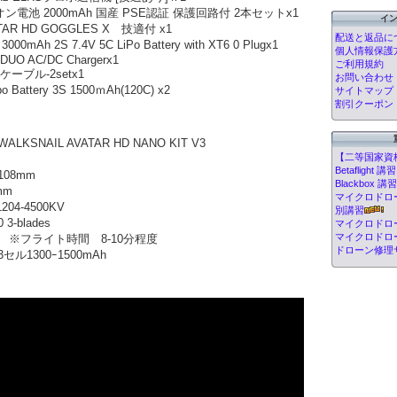
オン電池 2000mAh 国産 PSE認証 保護回路付 2本セットx1
イ
ATAR HD GOGGLES X 技適付 x1
配送と返品に
00mAh 2S 7.4V 5C LiPo Battery with XT6 0 Plugx1
個人情報保護
 DUO AC/DC Chargerx1
ご利用規約
換ケーブル-2setx1
お問い合わせ
 Battery 3S 1500ｍAh(120C) x2
サイトマップ
割引クーポン
SNAIL AVATAR HD NANO KIT V3
【二等国家資
Betafligh
08mm
Blackbox
mm
マイクロドローン
04-4500KV
別講習
-blades
マイクロドロ
マイクロドロ
※フライト時間 8-10分程度
ドローン修理
セル1300ｰ1500mAh