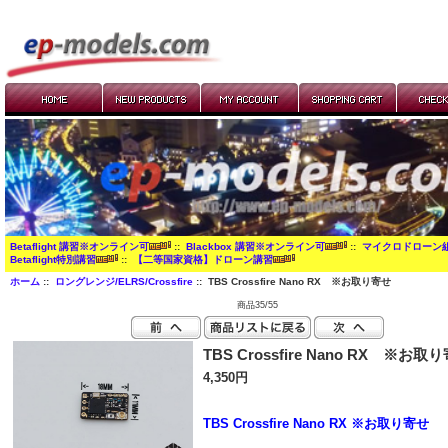
Betaflight 講習※オンライン可
::
Blackbox 講習※オンライン可
::
マイクロドローン
Betaflight特別講習
::
【二等国家資格】ドローン講習
ホーム
::
ロングレンジ/ELRS/Crossfire
:: TBS Crossfire Nano RX ※お取り寄せ
商品35/55
TBS Crossfire Nano RX ※お取
4,350円
TBS Crossfire Nano RX ※お取り寄せ