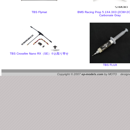
TBS Flymat
BMS Racing Prop 5.1X4.3X3 (2CW+2C
Carbonate Gray
TBS Crossfire Nano RX（SE）※お取り寄せ
TBS FLUX
Copyright © 2007
ep-models.com
by MOTO designed