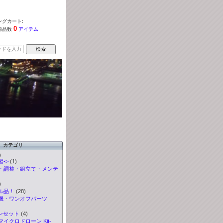
グカート:
0
商品数
アイテム
カテゴリ
)
->
(1)
・調整・組立て・メンテ
)
ル品！
(28)
機・ワンオフパーツ
ンセット
(4)
イクロドローン Kit-