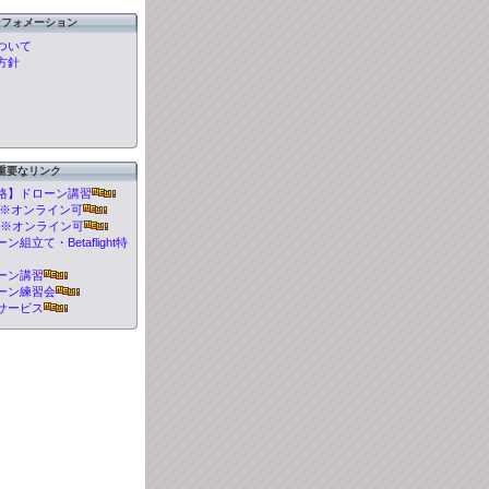
ンフォメーション
ついて
方針
重要なリンク
格】ドローン講習
t 講習※オンライン可
 講習※オンライン可
組立て・Betaflight特
ーン講習
ーン練習会
サービス