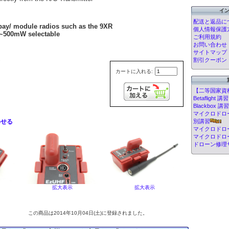
イ
配送と返品に
ay/ module radios such as the 9XR
個人情報保護
~500mW selectable
ご利用規約
お問い合わせ
サイトマップ
2
割引クーポン
カートに入れる:
【二等国家資
Betafligh
Blackbox
マイクロドローン
わせる
別講習
マイクロドロ
マイクロドロ
ドローン修理
拡大表示
拡大表示
この商品は2014年10月04日(土)に登録されました。