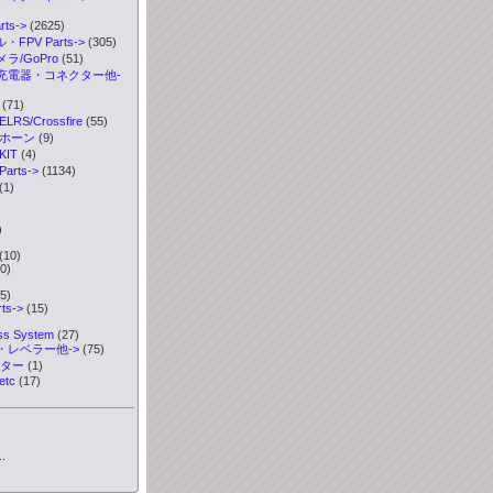
ts->
(2625)
FPV Parts->
(305)
ラ/GoPro
(51)
充電器・コネクター他-
(71)
S/Crossfire
(55)
ボホーン
(9)
IT
(4)
rts->
(1134)
(1)
)
)
(10)
0)
5)
ts->
(15)
ess System
(27)
・レベラー他->
(75)
ーター
(1)
etc
(17)
.