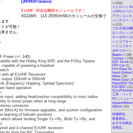
(JR/9XR/Taranis)
>
(493)
☆ドローン Par
EzUHF JR送信機用モジュールです！
☆FPVゴーグル・
XG11MV、11X ZEROや9Xのモジュールが交換で
アクションカメ
バッテリー・
します
>
(131)
イトが可能！
プロポ/受信機
出来ません。
ロングレンジ/ELR
サーボ/サー
ら
ヘリコプター K
ヘリコプター Pa
水中ドローン
Blades->
(38)
 Power (+/- 1dB)
Canopy->
(40
atible with the Hobby King 9XR, and the FrSky Taranis
EDF Jet Kit
(1
, capable of powering a headset
FPV Car
(1)
FPV Plane Kit
witch
Hand Gimbal
(
 with all EzUHF Receivers
Motor
(19)
er output 150mW or 500mW
Pinion Gear
(3
ink (Frequency Hopping, Spread Spectrum)
Plane/EDF Par
ESC/BEC
(11)
m band operation
Gyro/Flybarl
n
工具・バッグ
ker input, adding head-tracker compatibility to most radios
PCシミュレ
ility to boost power when at long range
Apparel/Wear/
ntenna connector
Sticker
(42)
t (Mini-A) for firmware upgrades, and system configuration
n learning of failsafe positions
特価商品 ...
, which allows binding Single
Tx
->
Rx
, Multi
Tx
->
Rx
, and
新着商品...
x
おすすめ商品..
annel and 4 channel EzUHF receivers
全商品...
rectly from the R/C Transmitter