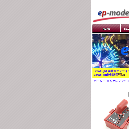
Betaflight 講習※オンラ
Betaflight特別講習
:
ホーム
::
ロングレンジ/ELRS