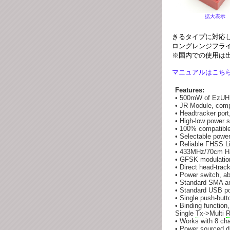
拡大表示
きるタイプに対応
ロングレンジフラ
※国内での使用は
マニュアルはこち
Features:
• 500mW of EzUHF
• JR Module, comp
• Headtracker port
• High-low power s
• 100% compatible
• Selectable pow
• Reliable FHSS L
• 433MHz/70cm Ha
• GFSK modulatio
• Direct head-trac
• Power switch, ab
• Standard SMA a
• Standard USB por
• Single push-butto
• Binding function
Single
Tx
->Multi
R
• Works with 8 ch
• Power sourced di