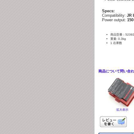
Specs:
Compatibility:
JR b
Power output:
150
商品型番：5239
重量: 0.3kg
1 在庫数
商品について問い合
拡大表示