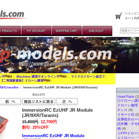
ショッピン
カート内
イン可
::
Blackbox 講習※オンライン可
::
マイクロドローン組立て・
:
【二等国家資格】ドローン講習
/Crossfire
:: ImmersionRC EzUHF JR Module (JR/9XR/Taranis)
商品14/55
Used Parts
(3
◎ドローン講習
ドローン修理
ImmersionRC EzUHF JR Module
ナンス
(4)
(JR/9XR/Taranis)
リモートID
(5
在庫処分セー
15,800円
12,700円
試作機・デモ
割引: 20%OFF
他
(4)
☆FPVドロー
ImmersionRC EzUHF JR Module
☆ドローン・マ