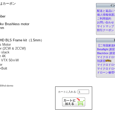
は
カーボン
イ
配送と返品に
個人情報保護
iber
ご利用規約
m
お問い合わせ
kv Brushless motor
サイトマップ
1mm
割引クーポン
9HD BLS Frame kit（1.5mm）
s Motor
【二等国家資
er (2CW & 2CCW)
Betafligh
 stack
Blackbox
r 4K
マイクロドローン
O VTX 50ｍW
別講習
er
マイクロドロ
+Bolt
マイクロドロ
ドローン修理
9hd-demo
カートに入れる: