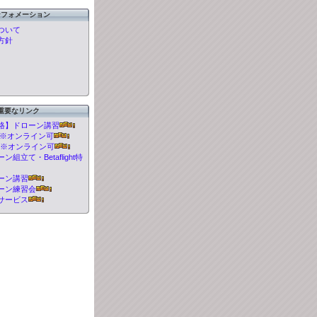
ンフォメーション
ついて
方針
重要なリンク
格】ドローン講習
t 講習※オンライン可
 講習※オンライン可
組立て・Betaflight特
ーン講習
ーン練習会
サービス