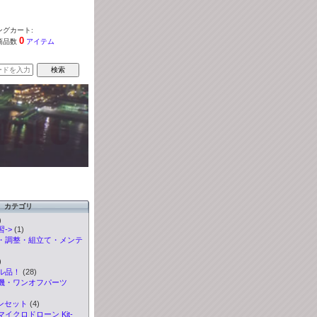
グカート:
0
商品数
アイテム
カテゴリ
)
->
(1)
・調整・組立て・メンテ
)
ル品！
(28)
機・ワンオフパーツ
ンセット
(4)
イクロドローン Kit-