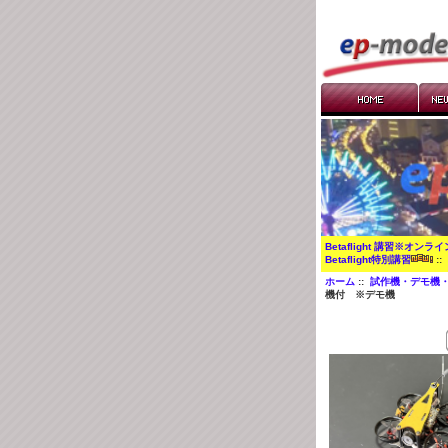
Betaflight 講習※オンラ
Betaflight特別講習
:
ホーム
::
試作機・デモ機
機付 ※デモ機