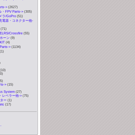
ts->
(2627)
FPV Parts->
(305)
ラ/GoPro
(51)
充電器・コネクター他-
(71)
S/Crossfire
(55)
ボホーン
(9)
IT
(4)
rts->
(1134)
(1)
)
)
(10)
0)
5)
ts->
(15)
ess System
(27)
・レベラー他->
(75)
ーター
(1)
etc
(17)
.