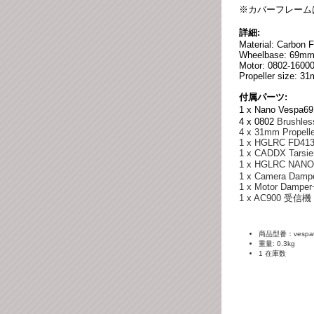
※カバーフレーム
詳細:
Material: Carbon F
Wheelbase: 69m
Motor: 0802-16000
Propeller size: 3
付属パーツ:
1 x Nano Vespa6
4 x 0802
Brushles
4 x 31mm Propell
1 x HGLRC FD413
1 x CADDX Tarsie
1 x HGLRC NAN
1 x Camera Damp
1 x Motor Damper
1 x AC900 受信機
商品型番：vespa6
重量: 0.3kg
1 在庫数