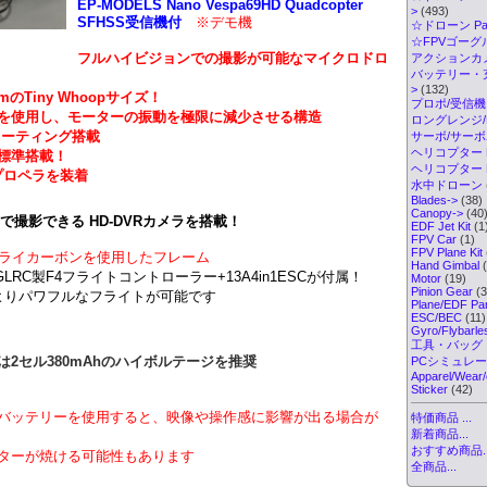
EP-MODELS Nano Vespa69HD Quadcopter
>
(493)
SFHSS受信機付
※デモ機
☆ドローン Par
☆FPVゴーグル・
フルハイビジョンでの撮影が可能なマイクロドロ
アクションカメ
バッテリー・
>
(132)
mの
Tiny Whoopサイズ！
プロポ/受信機
を使用し、モーターの振動を極限に減少させる構造
ロングレンジ/ELR
ローティング搭載
サーボ/サー
ヘリコプター K
標準搭載！
ヘリコプター Pa
プロペラを装着
水中ドローン
Blades->
(38)
Canopy->
(40
ームで撮影できる HD-DVRカメラを搭載！
EDF Jet Kit
(1
FPV Car
(1)
FPV Plane Kit
なドライカーボンを使用したフレーム
Hand Gimbal
(
HGLRC製F4フライトコントローラー+13A4in1ESCが付属！
Motor
(19)
Pinion Gear
(3
kvによりパワフルなフライトが可能です
Plane/EDF Par
ESC/BEC
(11)
Gyro/Flybarl
工具・バッグ
は2セル380mAhのハイボルテージを推奨
PCシミュレ
Apparel/Wear/
Sticker
(42)
バッテリーを使用すると、映像や操作感に影響が出る場合が
特価商品 ...
新着商品...
おすすめ商品..
ターが焼ける可能性もあります
全商品...