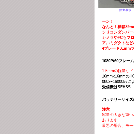
拡大表示
ーン！
なんと！横幅89m
シリコンダンパー
カメラやFCもフ
アルミダクトなど
4ブレード31mm
1080P/60フレ
1.5mmの軽量
16mmx16mmの
0802−16000
受信機はSFHSS
バッテリーサイズ
注意
容量の大きな重い
あります
最悪の場合、モー