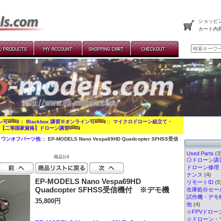
ショッピン
カート内
イン可
::
Blackbox 講習※オンライン可
::
マイクロドローン組立て・
:
【二等国家資格】ドローン講習
・ワンオフパーツ他
:: EP-MODELS Nano Vespa69HD Quadcopter SFHSS受信
Used Parts
(3
商品1/4
◎ドローン講習
ドローン修理
ナンス
(4)
EP-MODELS Nano Vespa69HD
リモートID
(5
Quadcopter SFHSS受信機付 ※デモ機
在庫処分セー
試作機・デモ
35,800円
他
(4)
☆FPVドロー
☆ドローン・マ