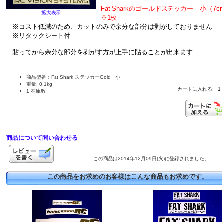
Fat Sharkのゴールドステッカー 小（
拡大表示
※1枚
※コスト低減のため、カットのみで余分な部分は剥がしておりません
※リタックシート付
貼ってから余分な部分を剥がす方が上手に貼ることが出来ます
商品型番：Fat Shark ステッカーGold 小
重量: 0.1kg
カートに入れる:
1 在庫数
商品について問い合わせる
この商品は2014年12月09日(火)に登録されました。
この商品をお求めのお客様はこんな商品もお求めです。