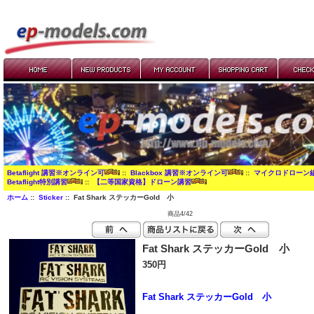
Betaflight 講習※オンライン可
::
Blackbox 講習※オンライン可
::
マイクロドローン
Betaflight特別講習
::
【二等国家資格】ドローン講習
ホーム
::
Sticker
:: Fat Shark ステッカーGold 小
商品4/42
Fat Shark ステッカーGold 小
350円
Fat Shark ステッカーGold 小