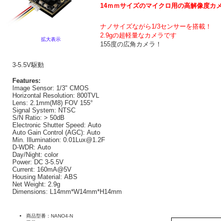
14ｍｍサイズのマイクロ用の高解像度カ
ナノサイズながら1/3センサーを搭載！
2.9gの超軽量なカメラです
拡大表示
155度の広角カメラ！
3-5.5V駆動
Features:
Image Sensor:
1/3" CMOS
Horizontal Resolution:
800TVL
Lens:
2.1mm(M8) FOV 155°
Signal System:
NTSC
S/N Ratio:
> 50dB
Electronic Shutter Speed:
Auto
Auto Gain Control (AGC):
Auto
Min. Illumination:
0.01Lux@1.2F
D-WDR:
Auto
Day/Night:
color
Power:
DC 3-5.5V
Current:
160mA@5V
Housing Material:
ABS
Net Weight:
 2.9
g
Dimensions:
L14mm*W14mm*H14mm
商品型番：NANO4-N