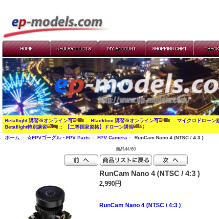
Betaflight 講習※オンライン可
::
Blackbox 講習※オンライン可
::
マイクロドローン
Betaflight特別講習
::
【二等国家資格】ドローン講習
ホーム
::
☆FPVゴーグル・FPV Parts
::
FPV Camera
:: RunCam Nano 4 (NTSC / 4:3 )
商品44/60
RunCam Nano 4 (NTSC / 4:3 )
2,990円
RunCam Nano 4 (NTSC / 4:3 )