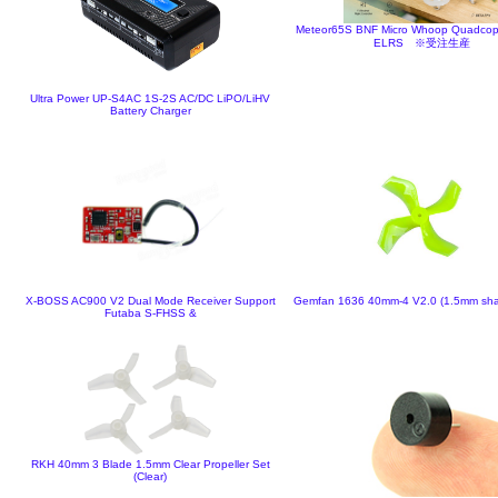
Meteor65S BNF Micro Whoop Quadcop
ELRS ※受注生産
Ultra Power UP-S4AC 1S-2S AC/DC LiPO/LiHV
Battery Charger
X-BOSS AC900 V2 Dual Mode Receiver Support
Gemfan 1636 40mm-4 V2.0 (1.5mm shaft
Futaba S-FHSS &
RKH 40mm 3 Blade 1.5mm Clear Propeller Set
(Clear)