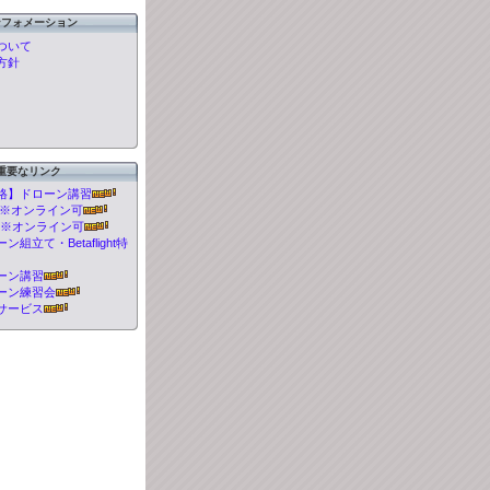
ンフォメーション
ついて
方針
重要なリンク
格】ドローン講習
t 講習※オンライン可
 講習※オンライン可
組立て・Betaflight特
ーン講習
ーン練習会
サービス