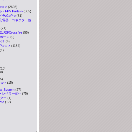
ts->
(2625)
FPV Parts->
(305)
ラ/GoPro
(51)
充電器・コネクター他-
(71)
S/Crossfire
(55)
ボホーン
(9)
IT
(4)
rts->
(1134)
(1)
)
)
(10)
0)
5)
ts->
(15)
ess System
(27)
・レベラー他->
(75)
ーター
(1)
etc
(17)
.