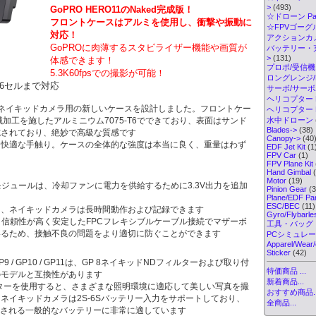
>
(493)
GoPRO HERO11のNaked完成版！
☆ドローン Par
フロントケースはアルミを使用し、衝撃や振動に
☆FPVゴーグル・
対応！
アクションカメ
GoPROに肉薄するスタビライザー機能や画質が
バッテリー・
>
(131)
体感できます！
プロポ/受信機
5.3
K60fpsでの撮影が可能！
ロングレンジ/ELR
6セルまで対応
サーボ/サー
ヘリコプター K
、ネイキッドカメラ用の新しいケースを設計しました。フロントケー
ヘリコプター Pa
械加工を施したアルミニウム7075-T6でできており、表面はサンド
水中ドローン
Blades->
(38)
施されており、絶妙で高級な質感です
Canopy->
(40
、快適な手触り。ケースの全体的な強度は本当に良く、重量はわず
EDF Jet Kit
(1
FPV Car
(1)
FPV Plane Kit
Hand Gimbal
(
Motor
(19)
モジュールは、冷却ファンに電力を供給するために3.3V出力を追加
Pinion Gear
(3
Plane/EDF Par
ESC/BEC
(11)
り、ネイキッドカメラは長時間動作および記録できます
Gyro/Flybarl
、信頼性が高く安定したFPCフレキシブルケーブル接続でマザーボ
工具・バッグ
いるため、接触不良の問題をより適切に防ぐことができます
PCシミュレ
Apparel/Wear/
Sticker
(42)
 / GP10 / GP11は、GP 8ネイキッドNDフィルターおよび取り付
特価商品 ...
のモデルと互換性があります
新着商品...
ィルターを使用すると、さまざまな照明環境に適応して美しい写真を撮
おすすめ商品..
ネイキッドカメラは2S-6Sバッテリー入力をサポートしており、
全商品...
用される一般的なバッテリーに非常に適しています