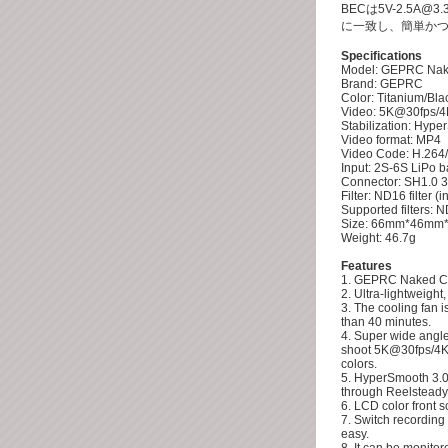
BECは5V-2.5A@
に一致し、簡単か
Specifications
Model: GEPRC Na
Brand: GEPRC
Color: Titanium/Bla
Video: 5K@30fps/4
Stabilization: Hype
Video format: MP4
Video Code: H.264
Input: 2S-6S LiPo b
Connector: SH1.0 3
Filter: ND16 filter (
Supported filters:
Size: 66mm*46mm
Weight: 46.7g
Features
1. GEPRC Naked Cam
2. Ultra-lightweight,
3. The cooling fan 
than 40 minutes.
4. Super wide angle
shoot 5K@30fps/4K@
colors.
5. HyperSmooth 3.0 s
through Reelsteady 
6. LCD color front 
7. Switch recording
easy.
8. It can be monito