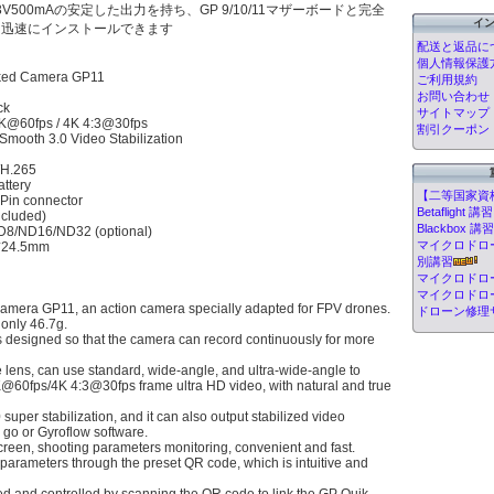
3.3V500mAの安定した出力を持ち、GP 9/10/11マザーボードと完全
イ
つ迅速にインストールできます
配送と返品に
個人情報保護
ked Camera GP11
ご利用規約
お問い合わせ
ck
サイトマップ
K@60fps / 4K 4:3@30fps
割引クーポン
rSmooth 3.0 Video Stabilization
/H.265
attery
【二等国家資
Pin connector
Betafligh
included)
Blackbox
 ND8/ND16/ND32 (optional)
マイクロドローン
*24.5mm
別講習
マイクロドロ
マイクロドロ
era GP11, an action camera specially adapted for FPV drones.
ドローン修理
 only 46.7g.
is designed so that the camera can record continuously for more
 lens, can use standard, wide-angle, and ultra-wide-angle to
60fps/4K 4:3@30fps frame ultra HD video, with natural and true
uper stabilization, and it can also output stabilized video
go or Gyroflow software.
screen, shooting parameters monitoring, convenient and fast.
 parameters through the preset QR code, which is intuitive and
red and controlled by scanning the QR code to link the GP Quik