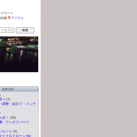
グカート:
0
商品数
アイテム
カテゴリ
)
->
(1)
・調整・組立て・メンテ
)
ル品！
(28)
機・ワンオフパーツ
ンセット
(4)
イクロドローン Kit-