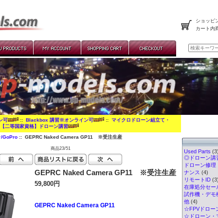
ショッピン
カート内
イン可
::
Blackbox 講習※オンライン可
::
マイクロドローン組立て・
:
【二等国家資格】ドローン講習
GoPro
:: GEPRC Naked Camera GP11 ※受注生産
商品23/51
Used Parts
(3
◎ドローン講習
ドローン修理
GEPRC Naked Camera GP11 ※受注生産
ナンス
(4)
リモートID
(3
59,800円
在庫処分セー
試作機・デモ
他
(4)
GEPRC Naked Camera GP11
☆FPVドロー
☆ドローン・マ