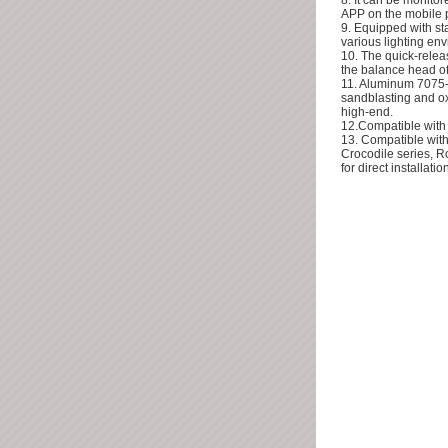
APP on the mobile 
9. Equipped with stan
various lighting env
10. The quick-releas
the balance head of
11. Aluminum 7075-
sandblasting and ox
high-end.
12.Compatible wit
13. Compatible with
Crocodile series, R
for direct installation