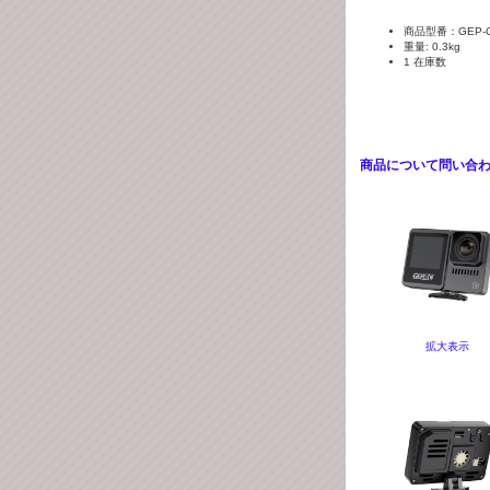
商品型番：GEP-G
重量: 0.3kg
1 在庫数
商品について問い合
拡大表示