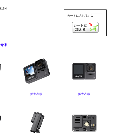
11N
カートに入れる:
わせる
拡大表示
拡大表示