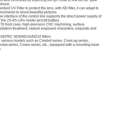
phone.
dard UV Filter to protect the lens, with ND filter, it can adapt to
ironments to shoot beautiful pictures
e interface of the control line supports the direct power supply of
 the 2S-6S LiPo model aircraft battery.
T6 front case, high-precision CNC machining, surface
idation treatment, radium engraved characters, exquisite and
h GEPRC ND8/ND16/ND32 filters.
 various models such as Cinebot series, CineLog series,
ocket series, Crown series, etc., equipped with a mounting base
.