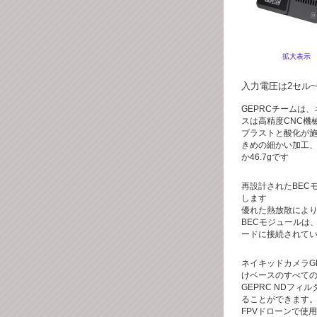
拡大表示
入力電圧は2セル~
GEPRCチームは
スは高精度CNC機
ブラストと酸化が
きめの細かい加工
か46.7gです
再設計されたBEC
します
優れた熱放散によ
BECモジュールは
ードに接続されて
ネイキッドカメラGP9
けベースのすべて
GEPRC NDフ
ることができます。
FPVドローンで使