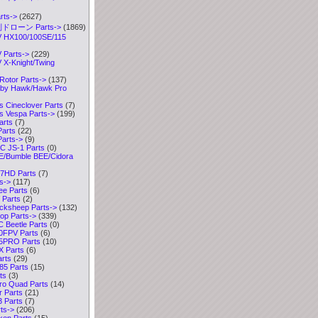
ts
->
(2627)
ドローン Parts
->
(1869)
HX100/100SE/115
Parts->
(229)
X-Knight/Twing
Rotor Parts->
(137)
y Hawk/Hawk Pro
 Cineclover Parts
(7)
 Vespa Parts->
(199)
arts
(7)
arts
(22)
arts->
(9)
 JS-1 Parts
(0)
/Bumble BEE/Cidora
7HD Parts
(7)
s->
(117)
e Parts
(6)
Parts
(2)
ksheep Parts->
(132)
p Parts->
(339)
Beetle Parts
(0)
0FPV Parts
(6)
5PRO Parts
(10)
 Parts
(6)
rts
(29)
5 Parts
(15)
ts
(3)
ro Quad Parts
(14)
 Parts
(21)
 Parts
(7)
ts->
(206)
ken Parts
(15)