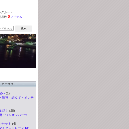
グカート:
0
商品数
アイテム
カテゴリ
)
->
(1)
・調整・組立て・メンテ
)
ル品！
(28)
機・ワンオフパーツ
ンセット
(4)
イクロドローン Kit-