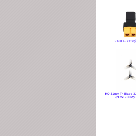
XT60 to XT3
HQ 31mm Tri-Blade 3
(2CW+2CCW)G