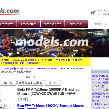
ショッピン
カート内
イン可
::
Blackbox 講習※オンライン可
::
マイクロドローン組立て・
:
【二等国家資格】ドローン講習
s
::
メーカー別ドローン Parts
::
Armor65/85 Parts
:: Beta FPV 7x16mm
ors (2CW+2CCW)※お取り寄せ
Used Parts
(3
商品1/15
◎ドローン講習
ドローン修理
ナンス
(4)
Beta FPV 7x16mm 19000KV Brushed
リモートID
(5
Motors (2CW+2CCW)※お取り寄せ
在庫処分セー
試作機・デモ
1,980円
他
(4)
☆FPVドロー
Beta FPV 7x16mm 19000KV Brushed Motors
☆ドローン・マ