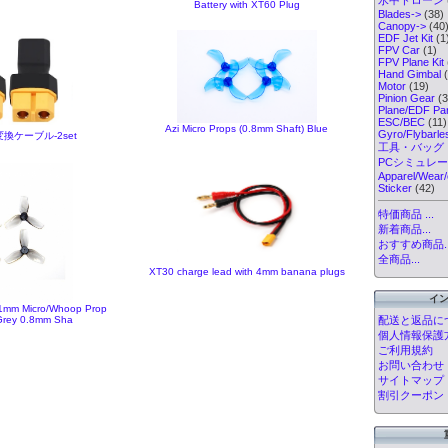
Battery with XT60 Plug
Blades->
(38)
Canopy->
(40
EDF Jet Kit
(1
FPV Car
(1)
FPV Plane Kit
Hand Gimbal
(
Motor
(19)
Pinion Gear
(3
Plane/EDF Par
ESC/BEC
(11)
Azi Micro Props (0.8mm Shaft) Blue
Gyro/Flybarl
0変換ケーブル-2set
工具・バッグ
PCシミュレ
Apparel/Wear/
Sticker
(42)
特価商品 ...
新着商品...
おすすめ商品..
全商品...
XT30 charge lead with 4mm banana plugs
イ
1mm Micro/Whoop Prop
配送と返品に
rey 0.8mm Sha
個人情報保護
ご利用規約
お問い合わせ
サイトマップ
割引クーポン