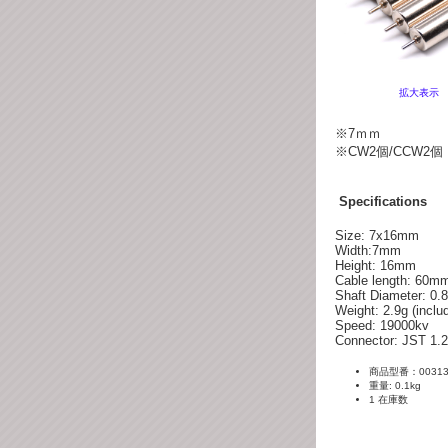
拡大表示
※7
ｍｍ
※CW2個/CCW2個
Specifications
Size: 7x16mm
Width:7mm
Height: 16mm
Cable length: 60m
Shaft Diameter: 0
Weight: 2.9g (inclu
Speed: 19000kv
Connector: JST 1
商品型番：00313
重量: 0.1kg
1 在庫数