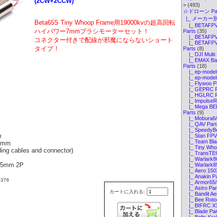
(2CW+2CCW)
>
(493)
☆ドローン Par
|_ メーカー別
Beta65S Tiny Whoop Frame用19000kvの超高回転
|_ BETAFPV 
ハイパワー7mmブラシモーターセット！
Parts
(35)
|_ BETAFPV 
コネクター付きで配線が邪魔にならないショート
|_ BETAFPV 
タイプ！
Parts
(8)
|_ DJI Multi 
|_ EMAX Bab
Parts
(18)
|_ ep-models
|_ ep-models
|_ Flywoo P
|_ GEPRC P
|_ HGLRC P
|_ ImpulseRC
|_ Mega BEE
Parts
(9)
|_ Mobura6/
|_ QAV Part
|_ SpeedyBe
m
|_ Stan FPV 
|_ Team Blac
.8mm
|_ Tiny Whoo
ding cables and connector)
|_ TransTEC 
|_ Warlark8
.25mm 2P
|_ Warlark8
|_ Aero 150X
|_ Anakin Pa
376
|_ Armor65/8
|_ Astro Par
カートに入れる:
|_ Bandit Ae
|_ Bee Rotor
|_ BIFRC X3
|_ Blade Par
|_ Bolts Kra