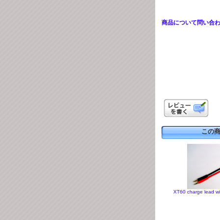
商品について問い合
この
XT60 charge lead w