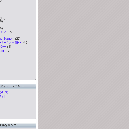
)
)
(10)
0)
5)
ts->
(15)
ess System
(27)
・レベラー他->
(75)
ーター
(1)
etc
(17)
.
ンフォメーション
ついて
方針
重要なリンク