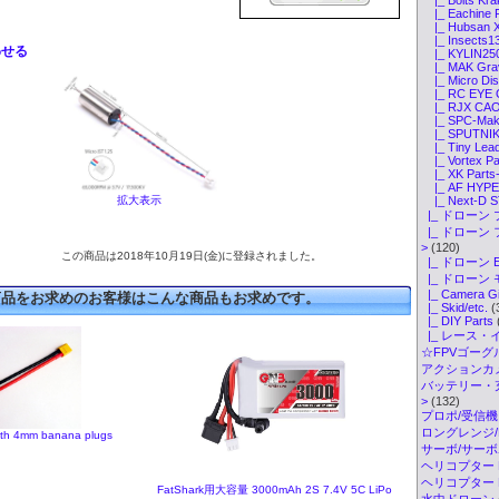
|_ Eachine P
|_ Hubsan X
|_ Insects13
わせる
|_ KYLIN250
|_ MAK Grav
|_ Micro Dis
|_ RC EYE O
|_ RJX CAOS
|_ SPC-Make
|_ SPUTNIK 
|_ Tiny Lead
|_ Vortex Pa
|_ XK Parts
|_ AF HYPER
|_ Next-D S
拡大表示
|_ ドローン 
|_ ドローン
>
(120)
この商品は2018年10月19日(金)に登録されました。
|_ ドローン 
|_ ドローン
|_ Camera G
商品をお求めのお客様はこんな商品もお求めです。
|_ Skid/etc.
(
|_ DIY Parts
|_ レース・
☆FPVゴーグル・
アクションカメ
バッテリー・
>
(132)
プロポ/受信機
ロングレンジ/ELR
ith 4mm banana plugs
サーボ/サー
ヘリコプター K
ヘリコプター Pa
FatShark用大容量 3000mAh 2S 7.4V 5C LiPo
水中ドローン