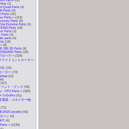
arts
(1)
4 Quad Parts
(4)
0 Parts
(9)
 Parts
(16)
y Parts->
(114)
covery Parts
(8)
ne Extreme Parts
(3)
330 Parts
(18)
r Parts
(2)
Parts
(4)
er parts
(4)
rts
(19)
->
(8)
 280 3D Parts
(9)
TINGRAY Parts
(29)
プロペラ->
(320)
 フライトコントローラー-
ESC
(33)
 モーター
(73)
imbal
(22)
34)
(107)
イベント・グッズ
(49)
FPV Parts->
(305)
ラ/GoPro
(51)
充電器・コネクター他-
(71)
S/Crossfire
(55)
ボホーン
(9)
IT
(4)
rts->
(1134)
(1)