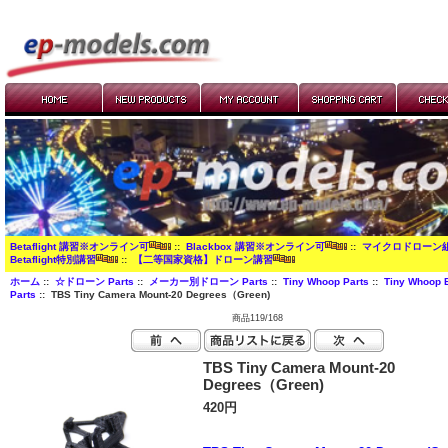
Betaflight 講習※オンライン可
::
Blackbox 講習※オンライン可
::
マイクロドローン
Betaflight特別講習
::
【二等国家資格】ドローン講習
ホーム
::
☆ドローン Parts
::
メーカー別ドローン Parts
::
Tiny Whoop Parts
::
Tiny Whoop 
Parts
:: TBS Tiny Camera Mount-20 Degrees（Green)
商品119/168
TBS Tiny Camera Mount-20
Degrees（Green)
420円