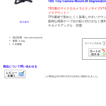
TBS Tiny Camera Mount-20 Degrees(Gr
TBS製のマイクロ
カメラとナノサイズVT
メラマウント！
TPU素材で割れにくく装着しやすいマウ
面倒な両面テープ出の貼り付けがなく便
拡大表示
※カメラアングル 20度
商品型番：tbs-cam-mount-b
重量: 0.1kg
カートに入れる:
5 在庫数
商品について問い合わせる
この商品は2019年12月11日(水)に登録されました。