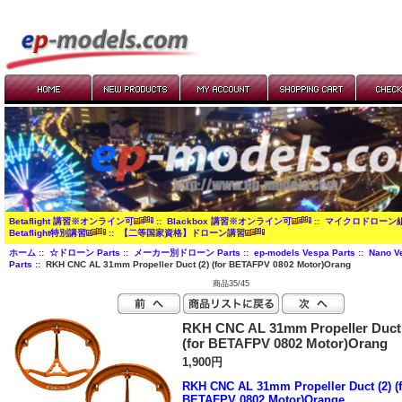
Betaflight 講習※オンライン可
::
Blackbox 講習※オンライン可
::
マイクロドローン
Betaflight特別講習
::
【二等国家資格】ドローン講習
ホーム
::
☆ドローン Parts
::
メーカー別ドローン Parts
::
ep-models Vespa Parts
::
Nano V
Parts
:: RKH CNC AL 31mm Propeller Duct (2) (for BETAFPV 0802 Motor)Orang
商品35/45
RKH CNC AL 31mm Propeller Duct 
(for BETAFPV 0802 Motor)Orang
1,900円
RKH CNC AL 31mm Propeller Duct (2) (f
BETAFPV 0802 Motor)Orange