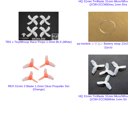
HQ 31mm Tri-Blade 31mm Micro/Who
(2CW+2CCW)Grey 1mm Sha
TBS x TinyWhoop Race Props 1.0mm BLS (White)
ep-models シリコン Battery strap 23x
(1pcs)
RKH 31mm 3 Blade 1.0mm Clear Propeller Set
(Orange)
HQ 31mm Tri-Blade 31mm Micro/Who
(2CW+2CCW)White 1mm Sh