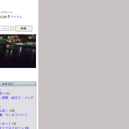
グカート:
0
商品数
アイテム
カテゴリ
)
->
(1)
・調整・組立て・メンテ
)
ル品！
(28)
機・ワンオフパーツ
ンセット
(4)
イクロドローン Kit-