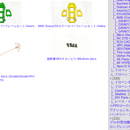
|_ Eachine P
|_ Hubsan X
|_ Insects13
|_ KYLIN250
|_ MAK Grav
|_ GRAVY10
|_ GRAVY15
カバーフレームセット-Green
MAK Gravy150カラーカバーフレームセット-Yellow
|_ GRAVY19
|_ GRAVY19
|_ Micro Dis
|_ RC EYE O
|_ RJX CAOS
|_ SPC-Make
|_ SPUTNIK 
|_ Tiny Lead
|_ Vortex Pa
超軽量HEXチタンビス M3x6mm 4pcs
|_ XK Parts
|_ AF HYPER
|_ Next-D S
|_ ドローン 
|_ ドローン
 40ch 25mW/200mW FPV
>
(120)
TX
|_ ドローン 
|_ ドローン
|_ Camera G
|_ Skid/etc.
(
|_ DIY Parts
|_ レース・
☆FPVゴーグル・
アクションカメ
バッテリー・
>
(131)
プロポ/受信機
ロングレンジ/ELR