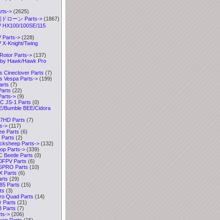
ts
->
(2625)
ドローン Parts
->
(1867)
HX100/100SE/115
Parts->
(228)
X-Knight/Twing
Rotor Parts->
(137)
y Hawk/Hawk Pro
 Cineclover Parts
(7)
 Vespa Parts->
(199)
arts
(7)
arts
(22)
arts->
(9)
 JS-1 Parts
(0)
/Bumble BEE/Cidora
7HD Parts
(7)
s->
(117)
e Parts
(6)
Parts
(2)
ksheep Parts->
(132)
p Parts->
(339)
Beetle Parts
(0)
0FPV Parts
(6)
5PRO Parts
(10)
 Parts
(6)
rts
(29)
5 Parts
(15)
ts
(3)
ro Quad Parts
(14)
 Parts
(21)
 Parts
(7)
ts->
(206)
ken Parts
(15)