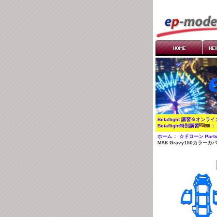
Betaflight 講習※オンラ
Betaflight特別講習
:
ホーム
::
☆ドローン Part
MAK Gravy150カラーカ