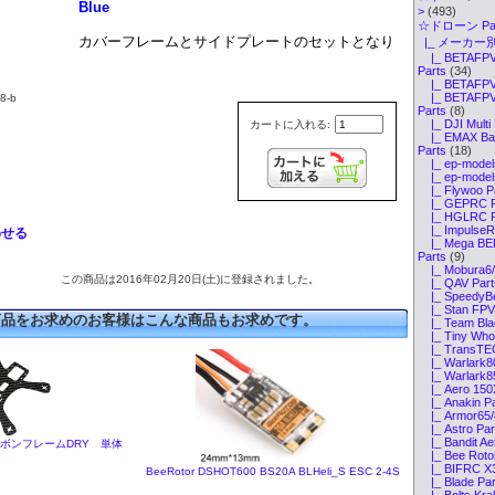
Blue
>
(493)
☆ドローン Par
カバーフレームとサイドプレートのセットとなり
|_ メーカー別
|_ BETAFPV 
Parts
(34)
|_ BETAFPV 
|_ BETAFPV 
8-b
Parts
(8)
|_ DJI Multi 
カートに入れる:
|_ EMAX Bab
Parts
(18)
|_ ep-models
|_ ep-models
|_ Flywoo P
|_ GEPRC P
|_ HGLRC P
|_ ImpulseRC
わせる
|_ Mega BEE
Parts
(9)
|_ Mobura6/
この商品は2016年02月20日(土)に登録されました。
|_ QAV Part
|_ SpeedyBe
|_ Stan FPV 
商品をお求めのお客様はこんな商品もお求めです。
|_ Team Blac
|_ Tiny Whoo
|_ TransTEC 
|_ Warlark8
|_ Warlark8
|_ Aero 150X
|_ Anakin Pa
|_ Armor65/8
|_ Astro Par
|_ Bandit Ae
 カーボンフレームDRY 単体
|_ Bee Rotor
|_ BIFRC X3
BeeRotor DSHOT600 BS20A BLHeli_S ESC 2-4S
|_ Blade Par
|_ Bolts Kra