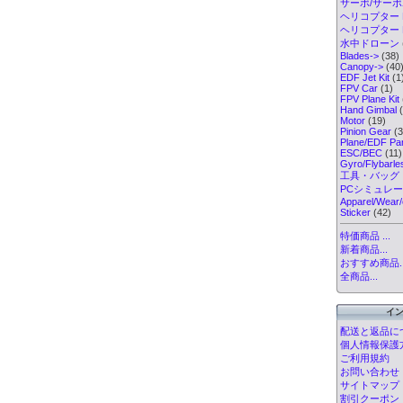
サーボ/サー
ヘリコプター K
ヘリコプター Pa
水中ドローン
Blades->
(38)
Canopy->
(40
EDF Jet Kit
(1
FPV Car
(1)
FPV Plane Kit
Hand Gimbal
(
Motor
(19)
Pinion Gear
(3
Plane/EDF Par
ESC/BEC
(11)
Gyro/Flybarl
工具・バッグ
PCシミュレ
Apparel/Wear/
Sticker
(42)
特価商品 ...
新着商品...
おすすめ商品..
全商品...
イ
配送と返品に
個人情報保護
ご利用規約
お問い合わせ
サイトマップ
割引クーポン