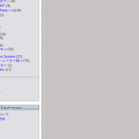
ボホーン
(9)
IT
(4)
rts->
(1134)
(1)
)
)
(10)
0)
5)
ts->
(15)
ess System
(27)
・レベラー他->
(75)
ーター
(1)
etc
(17)
.
ンフォメーション
ついて
方針