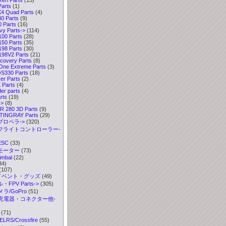
arts
(1)
4 Quad Parts
(4)
0 Parts
(9)
 Parts
(16)
y Parts
->
(114)
0 Parts
(28)
0 Parts
(35)
8 Parts
(30)
8V2 Parts
(21)
covery Parts
(8)
ne Extreme Parts
(3)
330 Parts
(18)
r Parts
(2)
Parts
(4)
er parts
(4)
rts
(19)
->
(8)
 280 3D Parts
(9)
TINGRAY Parts
(29)
プロペラ->
(320)
 フライトコントローラー-
ESC
(33)
 モーター
(73)
imbal
(22)
34)
(107)
イベント・グッズ
(49)
FPV Parts->
(305)
ラ/GoPro
(51)
充電器・コネクター他-
(71)
S/Crossfire
(55)