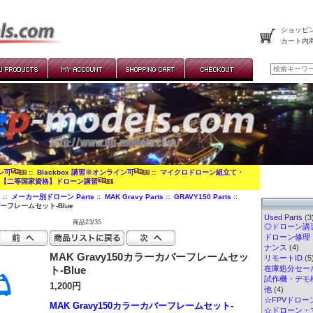
ショッピン
カート内
イン可
::
Blackbox 講習※オンライン可
::
マイクロドローン組立て・
:
【二等国家資格】ドローン講習
s
::
メーカー別ドローン Parts
::
MAK Gravy Parts
::
GRAVY150 Parts
::
バーフレームセット-Blue
Used Parts
(3
商品23/35
◎ドローン講習
ドローン修理
ナンス
(4)
MAK Gravy150カラーカバーフレームセッ
リモートID
(5
ト-Blue
在庫処分セー
試作機・デモ
1,200円
他
(4)
☆FPVドロー
MAK Gravy150カラーカバーフレームセット-
☆ドローン・マ