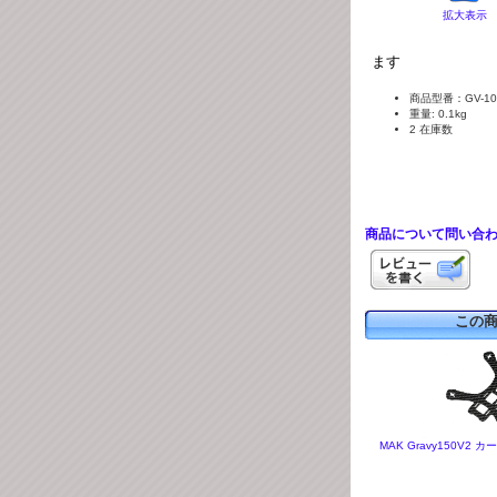
拡大表示
ます
商品型番：GV-10
重量: 0.1kg
2 在庫数
商品について問い合
この
MAK Gravy150V2