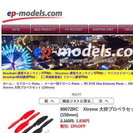
Betaflight 講習※オンライン可
::
Blackbox 講習※オンライン可
::
マイクロドローン
Betaflight特別講習
::
【二等国家資格】ドローン講習
ホーム
::
☆ドローン Parts
::
メーカー別ドローン Parts
::
RC EYE One Extreme Parts
:: 8
Xtreme 大径プロペラセット (150mm)
商品3/3
89072RC Xtreme 大径プロペラセ
(150mm)
2,160円
1,836円
割引: 15%OFF