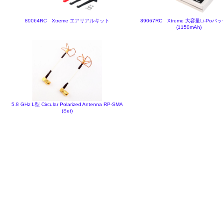
89064RC Xtreme エアリアルキット
89067RC Xtreme 大容量Li-Po
(1150mAh)
5.8 GHz L型 Circular Polarized Antenna RP-SMA
(Set)