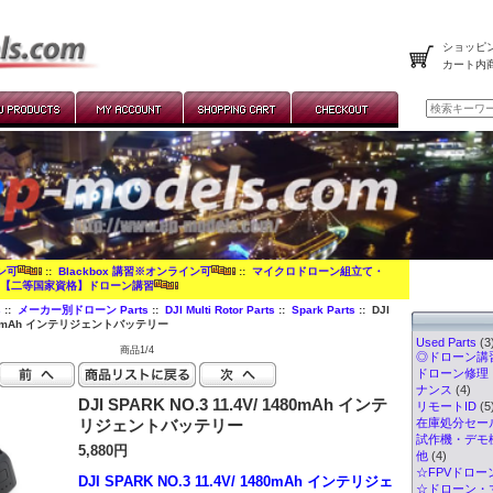
ショッピン
カート内
イン可
::
Blackbox 講習※オンライン可
::
マイクロドローン組立て・
:
【二等国家資格】ドローン講習
s
::
メーカー別ドローン Parts
::
DJI Multi Rotor Parts
::
Spark Parts
:: DJI
 1480mAh インテリジェントバッテリー
Used Parts
(3
商品1/4
◎ドローン講習
ドローン修理
ナンス
(4)
DJI SPARK NO.3 11.4V/ 1480mAh インテ
リモートID
(5
リジェントバッテリー
在庫処分セー
試作機・デモ
5,880円
他
(4)
☆FPVドロー
DJI SPARK NO.3 11.4V/ 1480mAh インテリジェ
☆ドローン・マ