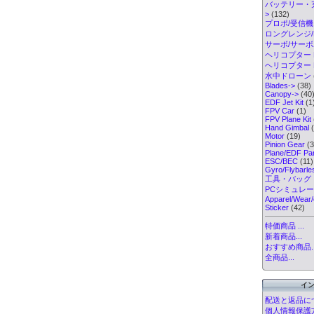
バッテリー・
>
(132)
プロポ/受信機
ロングレンジ/ELR
サーボ/サー
ヘリコプター K
ヘリコプター Pa
水中ドローン
Blades->
(38)
Canopy->
(40
EDF Jet Kit
(1
FPV Car
(1)
FPV Plane Kit
Hand Gimbal
(
Motor
(19)
Pinion Gear
(3
Plane/EDF Par
ESC/BEC
(11)
Gyro/Flybarl
工具・バッグ
PCシミュレ
Apparel/Wear/
Sticker
(42)
特価商品 ...
新着商品...
おすすめ商品..
全商品...
イ
配送と返品に
個人情報保護