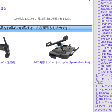
|_ Aero 150X
|_ Anakin Pa
わせる
|_ Armor65/8
|_ Astro Par
|_ Bandit Ae
|_ Bee Rotor
この商品は2017年07月15日(土)に登録されました。
|_ BIFRC X3
|_ Blade Par
|_ Bolts Kra
商品をお求めのお客様はこんな商品もお求めです。
|_ Eachine P
|_ Hubsan X
|_ Insects13
|_ KYLIN250
|_ MAK Grav
|_ Micro Dis
|_ RC EYE O
|_ RJX CAOS
|_ SPC-Make
|_ SPUTNIK 
|_ Tiny Lead
K NO.4 送信機
PGY 対応 タブレットホルダー [Spark/ Mavic Pro]
|_ Vortex Pa
|_ XK Parts
|_ AF HYPER
|_ Next-D S
|_ ドローン 
|_ ドローン
>
(120)
|_ ドローン 
|_ ドローン
|_ Camera G
|_ Skid/etc.
(
|_ DIY Parts
|_ レース・
☆FPVゴーグル・
アクションカメ