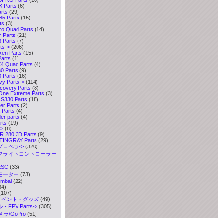
 Parts
(6)
rts
(29)
5 Parts
(15)
ts
(3)
ro Quad Parts
(14)
 Parts
(21)
 Parts
(7)
ts->
(206)
ken Parts
(15)
arts
(1)
4 Quad Parts
(4)
0 Parts
(9)
 Parts
(16)
y Parts->
(114)
covery Parts
(8)
ne Extreme Parts
(3)
330 Parts
(18)
r Parts
(2)
Parts
(4)
er parts
(4)
rts
(19)
->
(8)
 280 3D Parts
(9)
TINGRAY Parts
(29)
プロペラ->
(320)
 フライトコントローラー-
ESC
(33)
 モーター
(73)
imbal
(22)
34)
(107)
イベント・グッズ
(49)
FPV Parts->
(305)
ラ/GoPro
(51)