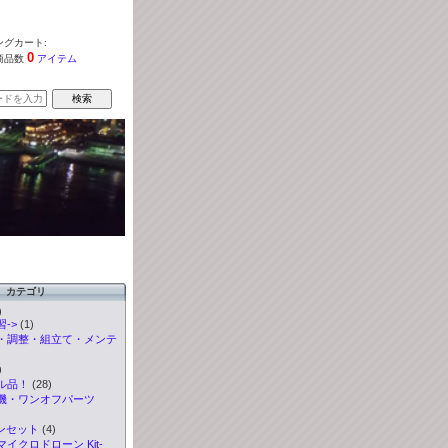
グカート:
0
商品数
アイテム
カテゴリ
)
->
(1)
・調整・組立て・メンテ
)
ル品！
(28)
機・ワンオフパーツ
ンセット
(4)
イクロドローン Kit-