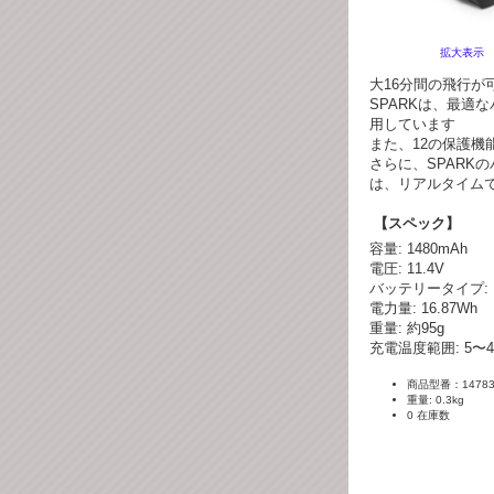
拡大表示
大16分間の飛行が
SPARKは、最適
用しています
また、12の保護機
さらに、SPARK
は、リアルタイム
【スペック】
容量: 1480mAh
電圧: 11.4V
バッテリータイプ: Li
電力量: 16.87Wh
重量: 約95g
充電温度範囲: 5〜4
商品型番：14783
重量: 0.3kg
0 在庫数