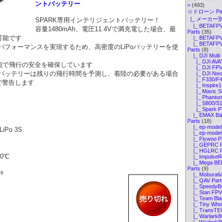
ントバッテリー
>
(493)
☆ドローン Par
|_ メーカー別
SPARK専用インテリジェントバッテリー！
|_ BETAFPV 
容量1480mAh、電圧11.4Vで満充電した場合、最
Parts
(35)
可能です
|_ BETAFPV 
|_ BETAFPV 
なパフォーマンスを実現するため、高密度のLiPoバッテリーを使
Parts
(8)
|_ DJI Multi 
|_ DJI AVAT
能で飛行の安全を確保しています
|_ DJI FPV
のバッテリーは残りの飛行時間を予測し、着陸の必要がある場合
|_ DJI Neo 
|_ F330/F45
で警告します
|_ Inspire1 
|_ Mavic Ser
|_ Phantom2
|_ S800/S10
|_ Spark Pa
|_ EMAX Bab
Parts
(18)
|_ ep-models
Po 3S
|_ ep-models
|_ Flywoo P
|_ GEPRC P
|_ HGLRC P
0℃
|_ ImpulseRC
|_ Mega BEE
Parts
(9)
8
|_ Mobura6/
|_ QAV Part
|_ SpeedyBe
|_ Stan FPV 
|_ Team Blac
|_ Tiny Whoo
|_ TransTEC 
|_ Warlark8
|_ Warlark8