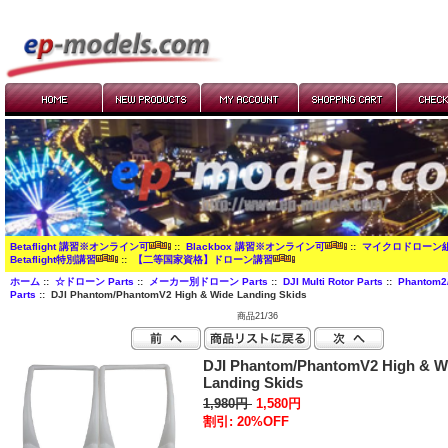
Betaflight 講習※オンライン可
::
Blackbox 講習※オンライン可
::
マイクロドローン
Betaflight特別講習
::
【二等国家資格】ドローン講習
ホーム
::
☆ドローン Parts
::
メーカー別ドローン Parts
::
DJI Multi Rotor Parts
::
Phantom2/
Parts
:: DJI Phantom/PhantomV2 High & Wide Landing Skids
商品21/36
DJI Phantom/PhantomV2 High & W
Landing Skids
1,980円
1,580円
割引: 20%OFF