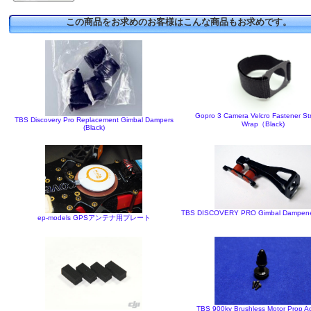
この商品をお求めのお客様はこんな商品もお求めです。
Gopro 3 Camera Velcro Fastener Str
TBS Discovery Pro Replacement Gimbal Dampers
Wrap（Black)
(Black)
TBS DISCOVERY PRO Gimbal Dampene
ep-models GPSアンテナ用プレート
TBS 900kv Brushless Motor Prop A