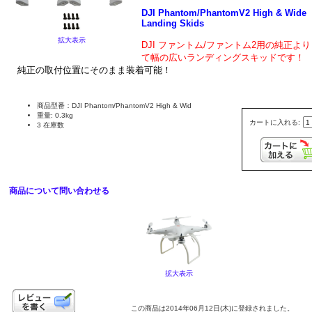
DJI Phantom/PhantomV2 High & Wide
Landing Skids
拡大表示
DJI ファントム/ファントム2用の
純正より
て幅の広いランディングスキッドです！
純正の取付位置にそのまま装着可能！
商品型番：DJI Phantom/PhantomV2 High & Wid
重量: 0.3kg
カートに入れる:
3 在庫数
商品について問い合わせる
拡大表示
この商品は2014年06月12日(木)に登録されました。