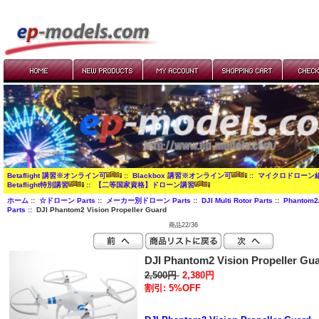
Betaflight 講習※オンライン可
::
Blackbox 講習※オンライン可
::
マイクロドローン
Betaflight特別講習
::
【二等国家資格】ドローン講習
ホーム
::
☆ドローン Parts
::
メーカー別ドローン Parts
::
DJI Multi Rotor Parts
::
Phantom2/
Parts
:: DJI Phantom2 Vision Propeller Guard
商品22/36
DJI Phantom2 Vision Propeller Gu
2,500円
2,380円
割引: 5%OFF