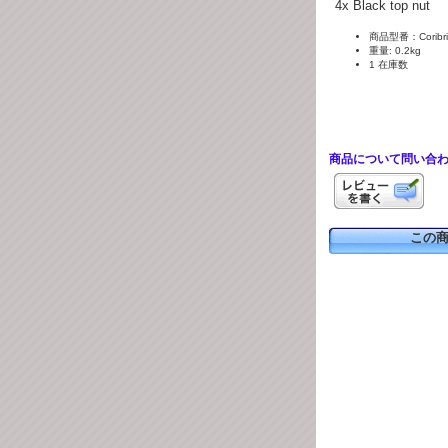
4x Black top nut
商品型番：Coribri-
重量: 0.2kg
1 在庫数
商品について問い合
この