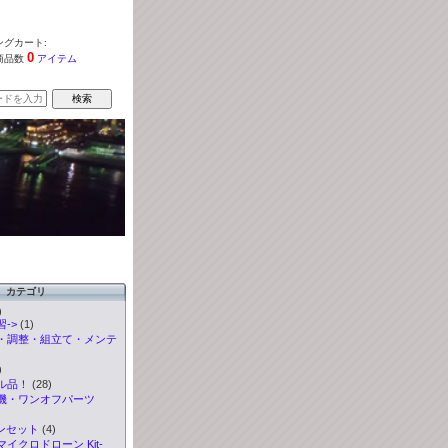
グカート:
0
商品数
アイテム
カテゴリ
)
->
(1)
・調整・組立て・メンテ
)
ル品！
(28)
機・ワンオフパーツ
ンセット
(4)
イクロドローン Kit-