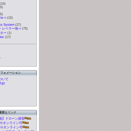
(10)
0)
5)
ts->
(15)
ess System
(27)
・レベラー他->
(75)
ーター
(1)
etc
(17)
.
ンフォメーション
ついて
方針
重要なリンク
格】ドローン講習
t 講習※オンライン可
 講習※オンライン可