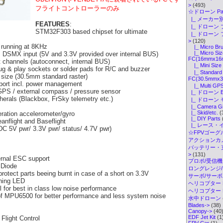
>
(493)
フライトコントローラーのみ
☆ドローン Par
|_ メーカー別
FEATURES
:
|_ ドローン 
STM32F303 based chipset for ultimate
|_ ドローン
>
(120)
running at 8KHz
|_ Micro Br
|_ Micro Siz
SMX input (5V and 3.3V provided over internal BUS)
FC(16mmx16
hannels (autoconnect, internal BUS)
|_ Mini Si
g & play sockets or solder pads for R/C and buzzer
|_ Standard 
ize (30.5mm standard raster)
FC(30.5mmx
port incl. power management
|_ Multi GP
 GPS / external compass / pressure sensor
|_ ドローン 
herals (Blackbox, FrSky telemetry etc.)
|_ ドローン
|_ Camera G
|_ Skid/etc.
(
ation accelerometer/gyro
|_ DIY Parts
eanflight and Baseflight
|_ レース・
C 5V pwr/ 3.3V pwr/ status/ 4.7V pwr)
☆FPVゴーグル・
アクションカメ
バッテリー・
>
(131)
rnal ESC support
プロポ/受信機
 Diode
ロングレンジ/ELR
protect
parts beeing burnt in case of a short on 3.3V
サーボ/サー
nning LED
ヘリコプター K
 for best in class low noise performance
ヘリコプター Pa
 MPU6500 for better performance and less system noise
水中ドローン
Blades->
(38)
Canopy->
(40
EDF Jet Kit
(1
light Control
FPV Car
(1)