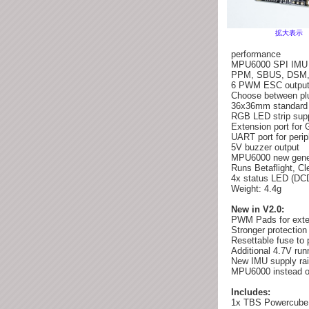
拡大表示
performance
MPU6000 SPI IMU 
PPM, SBUS, DSM, D
6 PWM ESC output c
Choose between plu
36x36mm standard s
RGB LED strip sup
Extension port for
UART port for perip
5V buzzer output
MPU6000 new gener
Runs Betaflight, Cl
4x status LED (DCD
Weight: 4.4g
New in V2.0:
PWM Pads for exte
Stronger protection
Resettable fuse to 
Additional 4.7V ru
New IMU supply rail
MPU6000 instead of
Includes:
1x TBS Powercube F