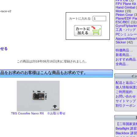
FPV Plane Kit
Hand Gimbal
(
Motor
(19)
race-v2
Pinion Gear
(3
Plane/EDF Par
カートに入れる:
ESC/BEC
(11)
Gyro/Flybarl
工具・バッグ
PCシミュレ
Apparel/Wear/
Sticker
(42)
わせる
特価商品 ...
新着商品...
おすすめ商品..
この商品は2018年08月16日(木)に登録されました。
全商品...
商品をお求めのお客様はこんな商品もお求めです。
イ
配送と返品に
個人情報保護
ご利用規約
お問い合わせ
サイトマップ
割引クーポン
TBS Crossfire Nano RX ※お取り寄せ
【二等国家資
Betafligh
Blackbox