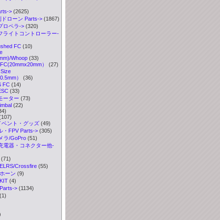
ts
->
(2625)
ドローン Parts->
(1867)
プロペラ->
(320)
 フライトコントローラー
-
ushed FC
(10)
e
mm)/Whoop
(33)
ze FC(20mmx20mm）
(27)
Size
30.5mm）
(36)
S FC
(14)
ESC
(33)
 モーター
(73)
imbal
(22)
34)
(107)
イベント・グッズ
(49)
FPV Parts->
(305)
ラ/GoPro
(51)
充電器・コネクター他-
(71)
S/Crossfire
(55)
ボホーン
(9)
IT
(4)
rts->
(1134)
(1)
)
)