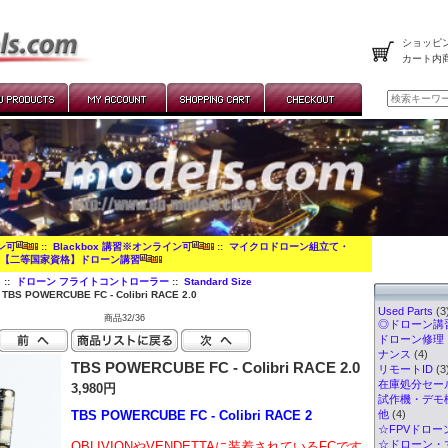
ショッピン
カート内
イン可
::
Blackbox 講習※オンライン可
::
マイクロドローン組立て・
:
【二等国家資格】ドローン講習
s
::
ドローン フライトコントローラー
::
Standard Size
 TBS POWERCUBE FC - Colibri RACE 2.0
Used Parts
(3
商品32/36
◎ドローン講習
ドローン修理
ナンス
(4)
TBS POWERCUBE FC - Colibri RACE 2.0
リモートID
(3
在庫処分セー
3,980円
試作機・デモ
TBS POWERCUBE FC - Colibri RACE 2
他
(4)
☆FPVドロー
☆ドローン・マ
OBLIVIONやVENDETTAに装着されているFCです