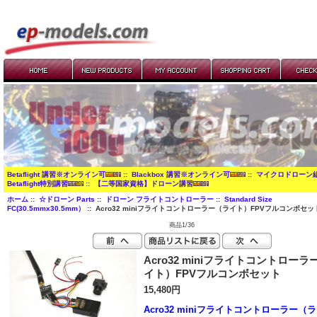
Betaflight 講習※オンライン可
::
Blackbox 講習※オンライン可
::
マイクロドローン
Betaflight特別講習
::
【二等国家資格】ドローン講習
ホーム
::
☆ドローン Parts
::
ドローン フライトコントローラー
::
Standard Size
FC(30.5mmx30.5mm）
:: Acro32 miniフライトコントローラー（ライト）FPVフルコンボセッ
商品1/36
Acro32 miniフライトコントローラ
イト）FPVフルコンボセット
15,480円
Acro32 miniフライトコントローラー（