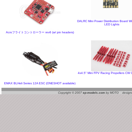
DALRC Mini Power Distribution Board W
LED Lights
Acroフライトコントローラー rev6 (w/ pin headers)
4x4.5" Mini FPV Racing Propellers CW
EMAX BLHeli Series 12A ESC (ONESHOT available)
Copyright © 2007
ep-models.com
by MOTO designed