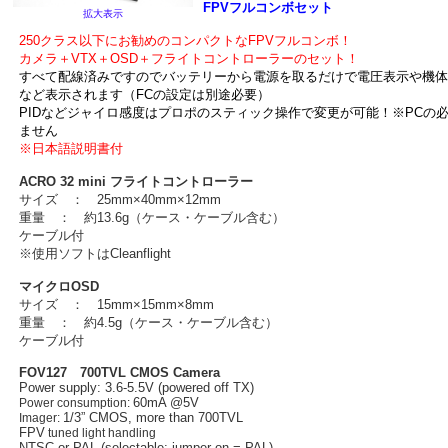
FPVフルコンボセット
拡大表示
250クラス以下にお勧めのコンパクトなFPVフルコンボ！
カメラ＋VTX＋OSD＋フライトコントローラーのセット！
すべて配線済みですのでバッテリーから電源を取るだけで電圧表示や機体
など表示されます（FCの設定は別途必要）
PIDなどジャイロ感度はプロポのスティック操作で変更が可能！※PCの
ません
※日本語説明書付
ACRO 32 mini フライトコントローラー
サイズ ： 25mm×40mm×12mm
重量 ： 約13.6g（ケース・ケーブル含む）
ケーブル付
※使用ソフトはCleanflight
マイクロOSD
サイズ ： 15mm×15mm×8mm
重量 ： 約4.5g（ケース・ケーブル含む）
ケーブル付
FOV127 700TVL CMOS Camera
Power supply:
3.6-5.5V (powered off TX)
60mA @5V
Power consumption:
1/3” CMOS, more than 700TVL
Imager:
FPV
tuned light handling
NTSC or PAL (selectable; jumper on = PAL).