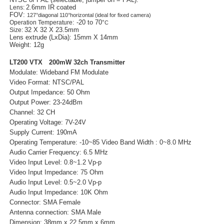
2.6mm IR coated
Lens:
FOV:
127°diagonal 110°horizontal (ideal for fixed camera)
: -20 to 70
Operation Temperature
°
C
32 X 32 X 23.5mm
Size:
Lens extrude (LxDia):
15mm X 14mm
Weight: 12g
LT200 VTX 200mW 32ch Transmitter
Modulate: Wideband FM Modulate
Video Format: NTSC/PAL
Output Impedance: 50 Ohm
Output Power: 23-24dBm
Channel: 32 CH
Operating Voltage: 7V-24V
Supply Current: 190mA
Operating Temperature: -10~85 Video Band Width : 0~8.0 MHz
Audio Carrier Frequency: 6.5 MHz
Video Input Level: 0.8~1.2 Vp-p
Video Input Impedance: 75 Ohm
Audio Input Level: 0.5~2.0 Vp-p
Audio Input Impedance: 10K Ohm
Connector: SMA Female
Antenna connection: SMA Male
Dimension: 38mm x 22.5mm x 6mm