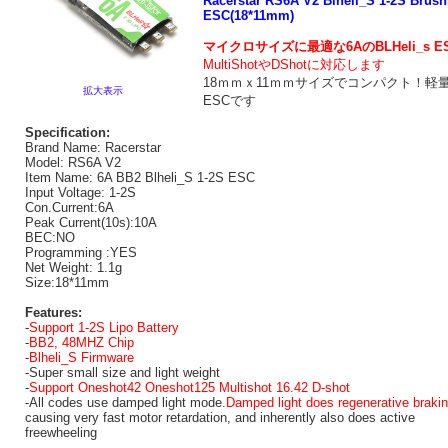
Racerstar RS6A V2 Blheli_S 1-2S Brush
ESC(18*11mm)
マイクロサイズに最適な6Aの
BLHeli_s 
MultiShotやDShotに対応します
18ｍｍｘ11ｍｍサイズでコンパクト！軽
拡大表示
ESCです
Specification:
Brand Name: Racerstar
Model: RS6A V2
Item Name: 6A BB2 Blheli_S 1-2S ESC
Input Voltage: 1-2S
Con.Current:6A
Peak Current(10s):10A
BEC:NO
Programming :YES
Net Weight: 1.1g
Size:18*11mm
Features:
-
Support 1-2S Lipo Battery
-
BB2, 48MHZ Chip
-
Blheli_S Firmware
-Super small size and light weight
-
Support Oneshot42 Oneshot125 Multishot 16.42 D-shot
-All codes use damped light mode.
Damped light does regenerative braki
causing very fast motor retardation, and inherently also does active
freewheeling