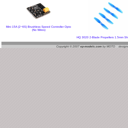
Mini 15A (2~6S) Brushless Speed Controller Opto
(No Wires)
HQ 3020 2-Blade Propellers 1.5mm Sha
Copyright © 2007
ep-models.com
by MOTO designed