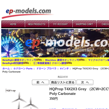
Betaflight 講習※オンライン可
::
Blackbox 講習※オンライン可
::
マイクロドローン
Betaflight特別講習
::
【二等国家資格】ドローン講習
ホーム
::
☆ドローン Parts
::
ドローン プロペラ
::
4インチ
:: HQProp T4X2X3 Grey （2CW+
Poly Carbonate
商品14/16
HQProp T4X2X3 Grey （2CW+2CC
Poly Carbonate
350円