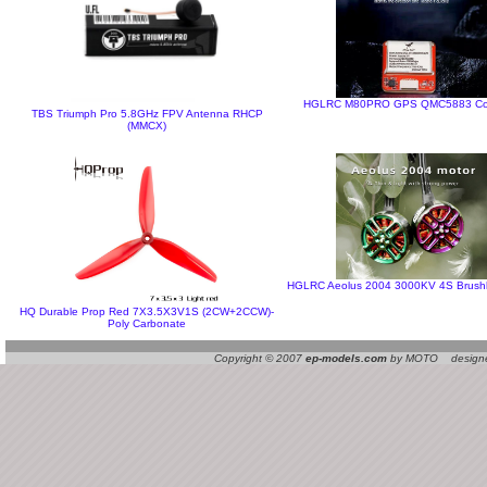
HGLRC M80PRO GPS QMC5883 C
TBS Triumph Pro 5.8GHz FPV Antenna RHCP
(MMCX)
HGLRC Aeolus 2004 3000KV 4S Brushl
HQ Durable Prop Red 7X3.5X3V1S (2CW+2CCW)-
Poly Carbonate
Copyright © 2007
ep-models.com
by MOTO designed