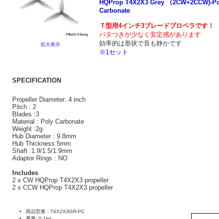
HQProp T4X2X3 Grey （2CW+2CCW)-Po
Carbonate
Ｔ型用4インチ3ブレードプロペラです！
バタつきが少なく安定感があります
効率的は形状で音も静かです
拡大表示
※1セット
SPECIFICATION
Propeller Diameter: 4 inch
Pitch : 2
Blades :3
Material : Poly Carbonate
Weight :2g
Hub Diameter : 9.8mm
Hub Thickness:5mm
Shaft :1.9/1.5/1.9mm
Adaptor Rings : NO
Includes
2 x CW HQProp T4X2X3 propeller
2 x CCW HQProp T4X2X3 propeller
商品型番：T4X2X3GR-PC
重量: 0.1kg