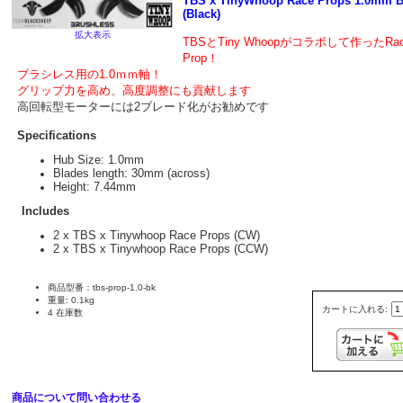
TBS x TinyWhoop Race Props 1.0mm 
(Black)
拡大表示
TBSとTiny Whoopがコラボして作ったRa
Prop！
ブラシレス用の1.0ｍｍ軸！
グリップ力を高め、高度調整にも貢献します
高回転型モーターには2ブレード化がお勧めです
Specifications
Hub Size: 1.0mm
Blades length: 30mm (across)
Height: 7.44mm
Includes
2 x TBS x Tinywhoop Race Props (CW)
2 x TBS x Tinywhoop Race Props (CCW)
商品型番：tbs-prop-1.0-bk
重量: 0.1kg
カートに入れる:
4 在庫数
商品について問い合わせる