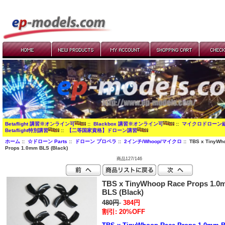
Betaflight 講習※オンライン可
::
Blackbox 講習※オンライン可
::
マイクロドローン
Betaflight特別講習
::
【二等国家資格】ドローン講習
ホーム
::
☆ドローン Parts
::
ドローン プロペラ
::
2インチ/Whoop/マイクロ
:: TBS x TinyWh
Props 1.0mm BLS (Black)
商品127/146
TBS x TinyWhoop Race Props 1.0
BLS (Black)
480円
384円
割引: 20%OFF