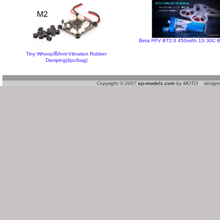
Beta FPV BT2.0 450mAh 1S 30C B
Tiny Whoop用Anti-Vibration Rubber
Damping(4pc/bag)
Copyright © 2007
ep-models.com
by MOTO designed