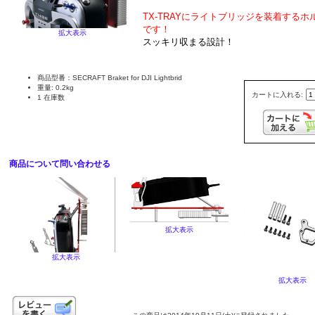
TX-TRAYにライトブリッジを装着するホ
です！
拡大表示
スッキリ収まる設計！
商品型番：SECRAFT Braket for DJI Lightbrid
重量: 0.2kg
カートに入れる:
1 在庫数
商品について問い合わせる
拡大表示
拡大表示
拡大表示