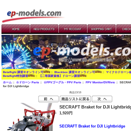
Betaflight 講習※オンライン可
::
Blackbox 講習※オンライン可
::
マイクロドローン
Betaflight特別講習
::
【二等国家資格】ドローン講習
ホーム
::
☆ドローン Parts
::
☆FPVゴーグル・FPV Parts
::
FPV Monitor/DVR/etc
:: SECRAF
for DJI Lightbridge
商品13/16
SECRAFT Braket for DJI Lightbrid
1,920円
SECRAFT Braket for DJI Lightbridge