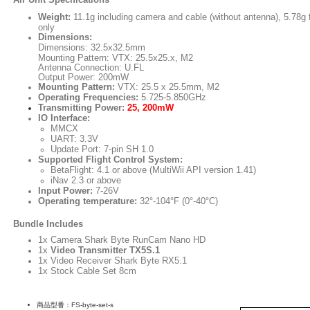
Weight:
11.1g including camera and cable (without antenna), 5.78g
only
Dimensions:
Dimensions: 32.5x32.5mm
Mounting Pattern: VTX: 25.5x25.x, M2
Antenna Connection: U.FL
Output Power: 200mW
Mounting Pattern:
VTX: 25.5 x 25.5mm, M2
Operating Frequencies:
5.725-5.850GHz
Transmitting Power:
25, 200mW
IO Interface:
MMCX
UART: 3.3V
Update Port: 7-pin SH 1.0
Supported Flight Control System:
BetaFlight: 4.1 or above (MultiWii API version 1.41)
iNav 2.3 or above
Input Power:
7-26V
Operating temperature:
32°-104°F (0°-40°C)
Bundle Includes
1x Camera Shark Byte RunCam Nano HD
1x
Video Transmitter TX5S.1
1x Video Receiver Shark Byte RX5.1
1x Stock Cable Set 8cm
商品型番：FS-byte-set-s