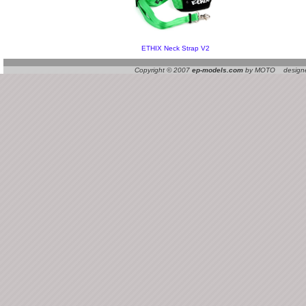
ETHIX Neck Strap V2
Copyright © 2007
ep-models.com
by MOTO designed