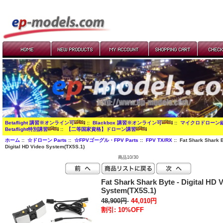
Betaflight 講習※オンライン可
::
Blackbox 講習※オンライン可
::
マイクロドローン
Betaflight特別講習
::
【二等国家資格】ドローン講習
ホーム
::
☆ドローン Parts
::
☆FPVゴーグル・FPV Parts
::
FPV TX/RX
:: Fat Shark Shark B
Digital HD Video System(TX5S.1)
商品10/30
Fat Shark Shark Byte - Digital HD 
System(TX5S.1)
48,900円
44,010円
割引: 10%OFF