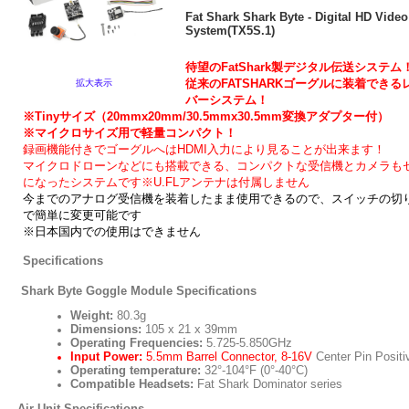
Fat Shark Shark Byte - Digital HD Video
System(TX5S.1)
待望のFatShark製デジタル伝送システム
従来のFATSHARKゴーグルに装着できる
拡大表示
バーシステム！
※Tinyサイズ（20mmx20mm/30.5mmx30.5mm変換アダプター付）
※マイクロサイズ用で軽量コンパクト！
録画機能付きでゴーグルへはHDMI入力により見ることが出来ます！
マイクロドローンなどにも搭載できる、コンパクトな受信機とカメラも
になったシステムです※U.FLアンテナは付属しません
今までのアナログ受信機を装着したまま使用できるので、スイッチの切
で簡単に変更可能です
※日本国内での使用はできません
Specifications
Shark Byte Goggle Module Specifications
Weight:
80.3g
Dimensions:
105 x 21 x 39mm
Operating Frequencies:
5.725-5.850GHz
Input Power:
5.5mm Barrel Connector, 8-16V
Center Pin Positi
Operating temperature:
32°-104°F (0°-40°C)
Compatible Headsets:
Fat Shark Dominator series
Air Unit Specifications