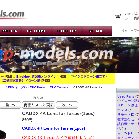
ショッピン
カート内
イン可
::
Blackbox 講習※オンライン可
::
マイクロドローン組立て・
:
【二等国家資格】ドローン講習
s
::
☆FPVゴーグル・FPV Parts
::
FPV Camera
:: CADDX 4K Lens for
Used Parts
(3
商品8/60
◎ドローン講習
ドローン修理
ナンス
(4)
CADDX 4K Lens for Tarsier(1pcs)
リモートID
(5
在庫処分セー
850円
試作機・デモ
CADDX 4K Lens for Tarsier(1pcs)
他
(4)
☆FPVドロー
CADDX 4K T
arsier
カメラ補修用レンズ
！
☆ドローン・マ