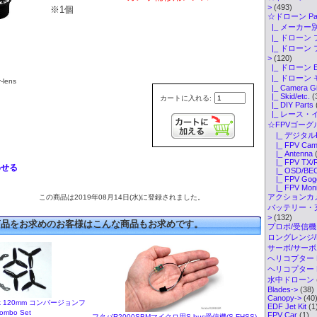
>
(493)
※1個
☆ドローン Par
|_ メーカー別
|_ ドローン 
|_ ドローン
>
(120)
|_ ドローン 
|_ ドローン
lens
|_ Camera G
|_ Skid/etc.
(
カートに入れる:
|_ DIY Parts
|_ レース・
☆FPVゴーグル・
|_ デジタル
|_ FPV Cam
|_ Antenna
(
|_ FPV TX/
わせる
|_ OSD/BEC
|_ FPV Gogg
|_ FPV Monit
アクションカメ
この商品は2019年08月14日(水)に登録されました。
バッテリー・
>
(132)
商品をお求めのお客様はこんな商品もお求めです。
プロポ/受信機
ロングレンジ/ELR
サーボ/サー
ヘリコプター K
ヘリコプター Pa
水中ドローン
Blades->
(38)
Canopy->
(40
pick 120mm コンバージョンフ
EDF Jet Kit
(1
mbo Set
FPV Car
(1)
フタバR2000SBMマイクロ用S-bus受信機(S-FHSS)