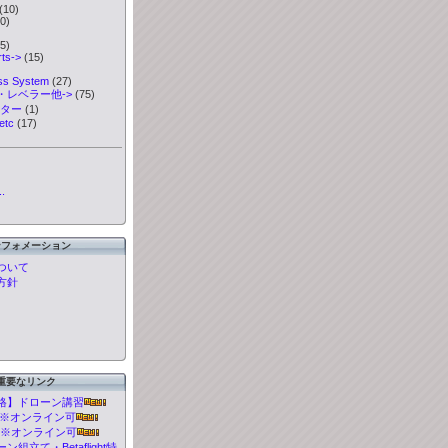
(10)
0)
5)
ts->
(15)
ess System
(27)
・レベラー他->
(75)
ーター
(1)
etc
(17)
.
ンフォメーション
ついて
方針
重要なリンク
格】ドローン講習
t 講習※オンライン可
 講習※オンライン可
組立て・Betaflight特