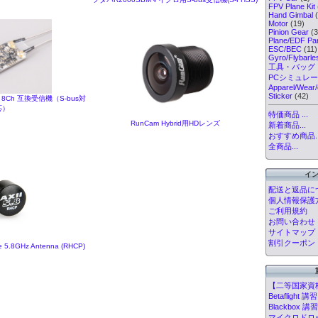
FPV Plane Kit
Hand Gimbal
(
Motor
(19)
Pinion Gear
(3
Plane/EDF Par
ESC/BEC
(11)
Gyro/Flybarl
工具・バッグ
PCシミュレ
Apparel/Wear/
Sticker
(42)
S 8Ch 互換受信機（S-bus対
応）
特価商品 ...
RunCam Hybrid用HDレンズ
新着商品...
おすすめ商品..
全商品...
イ
配送と返品に
個人情報保護
ご利用規約
お問い合わせ
サイトマップ
割引クーポン
re 5.8GHz Antenna (RHCP)
【二等国家資
Betafligh
Blackbox
マイクロドローン