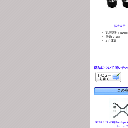
拡大表示
商品型番：Tarsier-
重量: 0.1kg
4 在庫数
商品について問い合
この
BETA 85X 4S用Tooth
レームCo