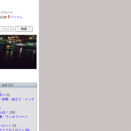
グカート:
0
商品数
アイテム
カテゴリ
)
->
(1)
・調整・組立て・メンテ
)
ル品！
(28)
機・ワンオフパーツ
ンセット
(4)
イクロドローン Kit-