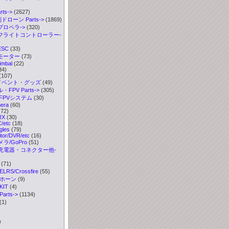
ts
->
(2627)
ドローン Parts->
(1869)
プロペラ->
(320)
 フライトコントローラー-
ESC
(33)
 モーター
(73)
imbal
(22)
34)
(107)
イベント・グッズ
(49)
FPV Parts
->
(305)
FPVシステム
(30)
era
(60)
72)
RX
(30)
/etc
(18)
les
(79)
or/DVR/etc
(16)
ラ/GoPro
(51)
充電器・コネクター他-
(71)
S/Crossfire
(55)
ボホーン
(9)
IT
(4)
rts->
(1134)
(1)
)
)