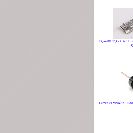
ElgaeRX フタバ S-FHS
Lumenier Micro AXII Ba