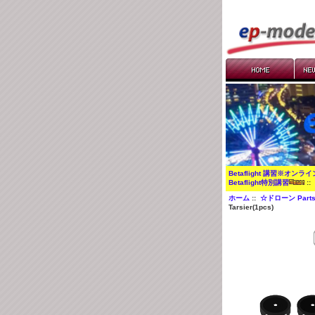
Betaflight 講習※オンラ
Betaflight特別講習
:
ホーム
::
☆ドローン Part
Tarsier(1pcs)