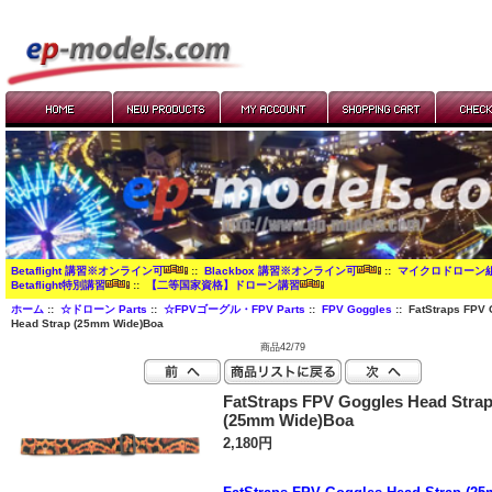
Betaflight 講習※オンライン可
::
Blackbox 講習※オンライン可
::
マイクロドローン
Betaflight特別講習
::
【二等国家資格】ドローン講習
ホーム
::
☆ドローン Parts
::
☆FPVゴーグル・FPV Parts
::
FPV Goggles
:: FatStraps FPV
Head Strap (25mm Wide)Boa
商品42/79
FatStraps FPV Goggles Head Stra
(25mm Wide)Boa
2,180円