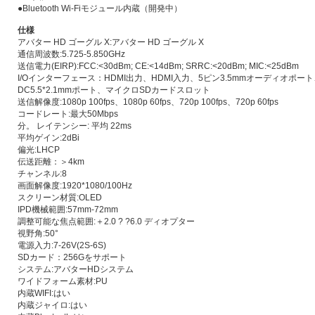
●Bluetooth Wi-Fiモジュール内蔵（開発中）
仕様
アバター HD ゴーグル X:アバター HD ゴーグル X
通信周波数:5.725-5.850GHz
送信電力(EIRP):FCC:<30dBm; CE:<14dBm; SRRC:<20dBm; MIC:<25dBm
I/Oインターフェース：HDMI出力、HDMI入力、5ピン3.5mmオーディオポート
DC5.5*2.1mmポート、マイクロSDカードスロット
送信解像度:1080p 100fps、1080p 60fps、720p 100fps、720p 60fps
コードレート:最大50Mbps
分。 レイテンシー: 平均 22ms
平均ゲイン:2dBi
偏光:LHCP
伝送距離：＞4km
チャンネル:8
画面解像度:1920*1080/100Hz
スクリーン材質:OLED
IPD機械範囲:57mm-72mm
調整可能な焦点範囲:＋2.0 ? ?6.0 ディオプター
視野角:50°
電源入力:7-26V(2S-6S)
SDカード：256Gをサポート
システム:アバターHDシステム
ワイドフォーム素材:PU
内蔵WIFI:はい
内蔵ジャイロ:はい