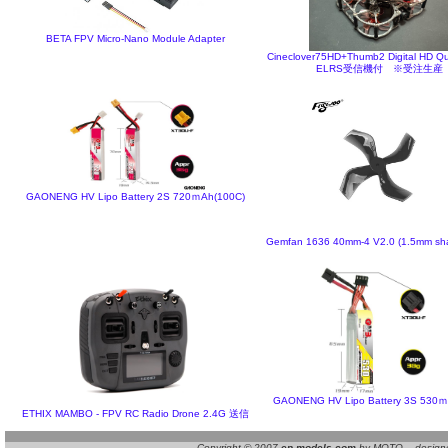
BETA FPV Micro-Nano Module Adapter
Cineclover75HD+Thumb2 Digital HD Q
ELRS受信機付 ※受注生産
GAONENG HV Lipo Battery 2S 720ｍAh(100C)
Gemfan 1636 40mm-4 V2.0 (1.5mm shaf
GAONENG HV Lipo Battery 3S 530ｍ
ETHIX MAMBO - FPV RC Radio Drone 2.4G 送信
Copyright © 2007
ep-models.com
by MOTO designed