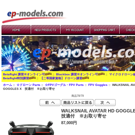
Betaflight 講習※オンライン可
::
Blackbox 講習※オンライン可
::
マイクロドローン
Betaflight特別講習
::
【二等国家資格】ドローン講習
ホーム
::
☆ドローン Parts
::
☆FPVゴーグル・FPV Parts
::
FPV Goggles
:: WALKSNAIL AV
GOGGLES X 技適付 ※お取り寄せ
商品78/79
WALKSNAIL AVATAR HD GOGG
技適付 ※お取り寄せ
87,000円