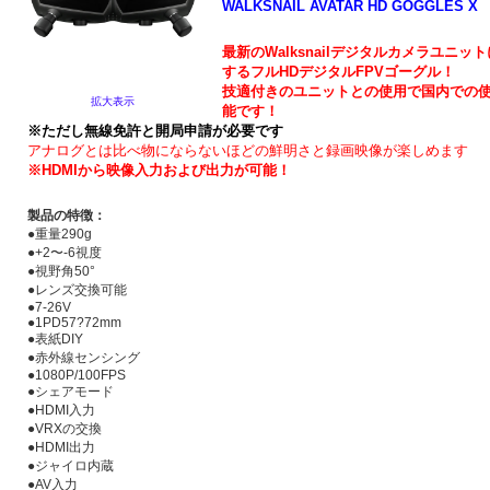
WALKSNAIL AVATAR HD GOGGLES 
最新のWalksnailデジタルカメラユニッ
するフルHDデジタルFPVゴーグル！
技適付きのユニットとの使用で国内での
拡大表示
能です！
※ただし無線免許と開局申請が必要です
アナログとは比べ物にならないほどの鮮明さと録画映像が楽しめます
※HDMIから映像入力および出力が可能！
製品の特徴：
●重量290g
●+2〜-6視度
●視野角50°
●レンズ交換可能
●7-26V
●1PD57?72mm
●表紙DIY
●赤外線センシング
●1080P/100FPS
●シェアモード
●HDMI入力
●VRXの交換
●HDMI出力
●ジャイロ内蔵
●AV入力