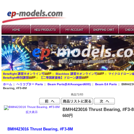
Betaflight 講習※オンライン可
::
Blackbox 講習※オンライン可
::
マイクロドローン
Betaflight特別講習
::
【二等国家資格】ドローン講習
ホーム
::
ヘリコプター Parts
::
Beam Parts(E4/Avangard600)
::
Beam E4 Parts
:: BMH4230
Bearing, #F3-8M
商品71/83
BMH423016 Thrust Bearing, #F3-
拡大表示
660円
BMH423016 Thrust Bearing, #F3-8M