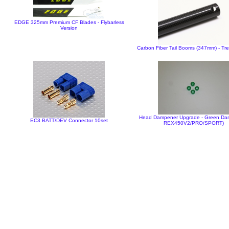
EDGE 325mm Premium CF Blades - Flybarless
Version
Carbon Fiber Tail Booms (347mm) - Tr
Head Dampener Upgrade - Green Dam
EC3 BATT/DEV Connector 10set
REX450V2/PRO/SPORT)