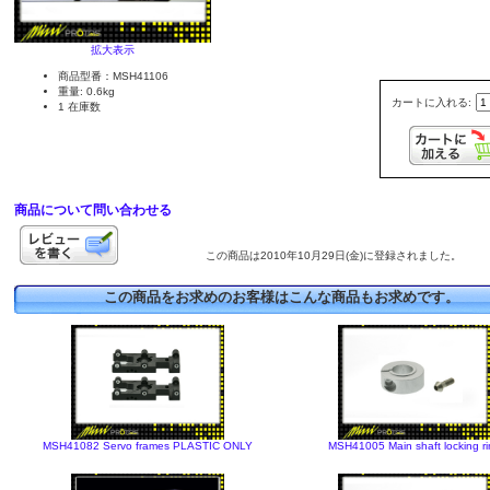
拡大表示
商品型番：MSH41106
重量: 0.6kg
カートに入れる:
1 在庫数
商品について問い合わせる
この商品は2010年10月29日(金)に登録されました。
この商品をお求めのお客様はこんな商品もお求めです。
MSH41082 Servo frames PLASTIC ONLY
MSH41005 Main shaft locking r