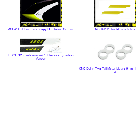
MSH41081 Painted canopy FG Classic Scheme
MSH41111 Tail blades Yellow
EDGE 325mm Premium CF Blades - Flybarless
Version
CNC Delrin Twin Tail Motor Mount 6mm 
X