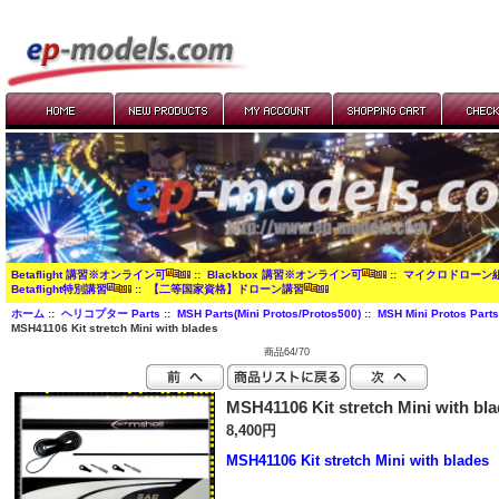
Betaflight 講習※オンライン可
::
Blackbox 講習※オンライン可
::
マイクロドローン
Betaflight特別講習
::
【二等国家資格】ドローン講習
ホーム
::
ヘリコプター Parts
::
MSH Parts(Mini Protos/Protos500)
::
MSH Mini Protos Parts
MSH41106 Kit stretch Mini with blades
商品64/70
MSH41106 Kit stretch Mini with bl
8,400円
MSH41106
Kit stretch Mini with blades